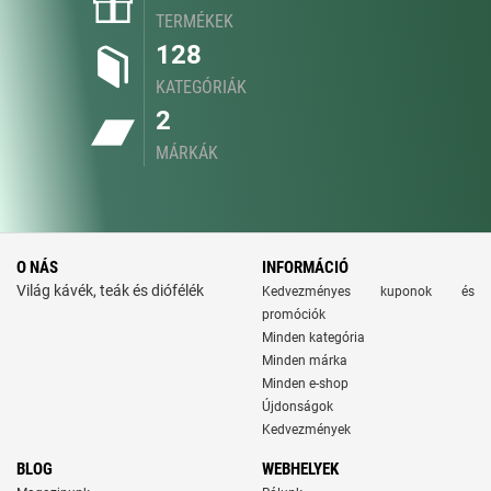
TERMÉKEK
128
KATEGÓRIÁK
2
MÁRKÁK
O NÁS
INFORMÁCIÓ
Világ kávék, teák és diófélék
Kedvezményes kuponok és
promóciók
Minden kategória
Minden márka
Minden e-shop
Újdonságok
Kedvezmények
BLOG
WEBHELYEK