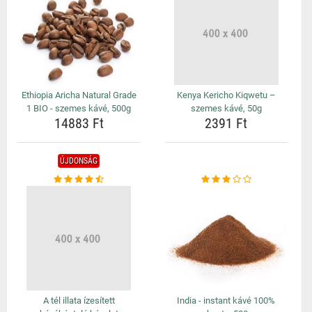
Ethiopia Aricha Natural Grade
Kenya Kericho Kiqwetu –
1 BIO - szemes kávé, 500g
szemes kávé, 50g
14883 Ft
2391 Ft
ÚJDONSÁG
A tél illata ízesített
India - instant kávé 100%