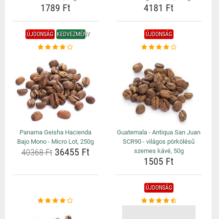
1789 Ft
4181 Ft
ÚJDONSÁG
KEDVEZMÉNY
ÚJDONSÁG
Panama Geisha Hacienda
Guatemala - Antiqua San Juan
Bajo Mono - Micro Lot, 250g
SCR90 - világos pörkölésű
36455 Ft
40368 Ft
szemes kávé, 50g
1505 Ft
ÚJDONSÁG