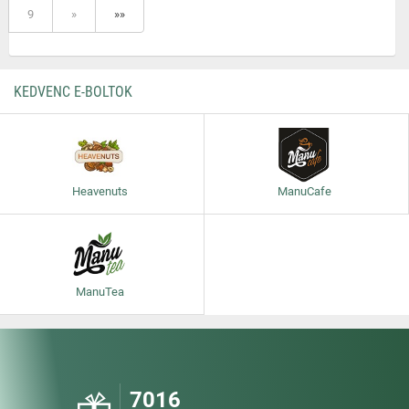
9
»
»»
KEDVENC E-BOLTOK
Heavenuts
ManuCafe
ManuTea
7016