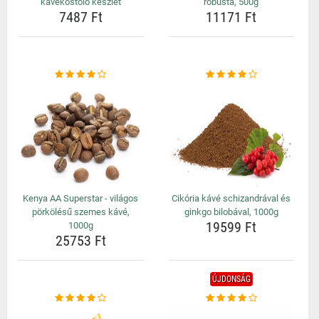
kávékóstoló készlet
robusta, 500g
7487 Ft
11171 Ft
Kenya AA Superstar - világos
Cikória kávé schizandrával és
pörkölésű szemes kávé,
ginkgo bilobával, 1000g
19599 Ft
1000g
25753 Ft
ÚJDONSÁG