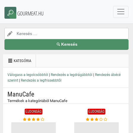
}
GOURMEAT.HU
Keresés
KATEGÓRIA
|
|
Válogass a legolcsóbbtól
Rendezés a legdrágábbtól
Rendezés ábécé
|
szerint
Rendezés a legfrissebbtől
ManuCafe
Termékek a kategóriából ManuCafe
ÚJDONSÁG
ÚJDONSÁG