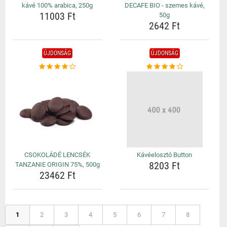
kávé 100% arabica, 250g
DECAFE BIO - szemes kávé,
11003 Ft
50g
2642 Ft
ÚJDONSÁG
ÚJDONSÁG
CSOKOLÁDÉ LENCSÉK
Kávéelosztó Button
8203 Ft
TANZANIE ORIGIN 75%, 500g
23462 Ft
1
2
3
4
5
6
7
8