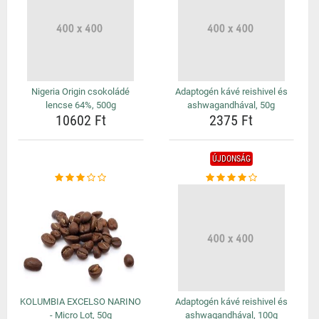
Nigeria Origin csokoládé
Adaptogén kávé reishivel és
lencse 64%, 500g
ashwagandhával, 50g
10602 Ft
2375 Ft
ÚJDONSÁG
KOLUMBIA EXCELSO NARINO
Adaptogén kávé reishivel és
- Micro Lot, 50g
ashwagandhával, 100g