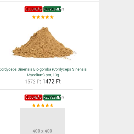
ÚJDONSÁG
KEDVEZMÉNY
Cordyceps Sinensis Bio gomba (Cordyceps Sinensis
Mycelium) por, 10g
1472 Ft
1572 Ft
ÚJDONSÁG
KEDVEZMÉNY