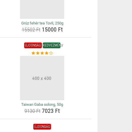
Grúz fehér tea Tovli, 250g
15000 Ft
15502 Ft
ÚJDONSÁG
KEDVEZMÉNY
Taiwan Gaba oolong, 50g
7023 Ft
9130 Ft
ÚJDONSÁG