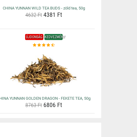
CHINA YUNNAN WILD TEA BUDS - zöld tea, 50g
4381 Ft
4632 Ft
ÚJDONSÁG
KEDVEZMÉNY
HINA YUNNAN GOLDEN DRAGON - FEKETE TEA, 50g
6806 Ft
8763 Ft