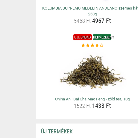
KOLUMBIA SUPREMO MEDELIN ANDEANO szemes káv
250g
4967 Ft
5468 Ft
ÚJDONSÁG
KEDVEZMÉNY
China Anji Bai Cha Mao Feng - zöld tea, 10g
1438 Ft
1522 Ft
ÚJ TERMÉKEK