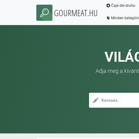
Čaje dle druhu
GOURMEAT.HU
Minden kategóri
VILÁ
Adja meg a kívánt