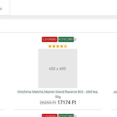
du
ÚJDONSÁG
KEDVEZMÉNY
Kirishima Matcha Master Grand Reserve BIO - zöld tea,
Ja
50g
17174 Ft
26355 Ft
ÚJDONSÁG
KEDVEZMÉNY