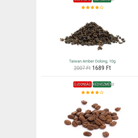
Taiwan Amber Oolong, 10g
1689 Ft
2007 Ft
ÚJDONSÁG
KEDVEZMÉNY