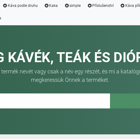
Káva podle druhu
Kaka
simple
Příslušenství
Káva pří
a
G KÁVÉK, TEÁK ÉS DIÓ
 termék nevét vagy csak a név egy részét, és mi a katalóg
megkeressük Önnek a terméket.