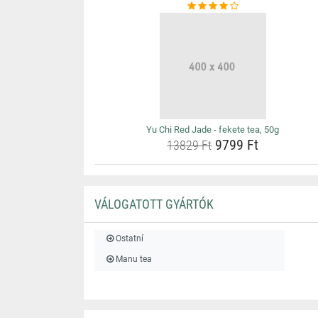
Yu Chi Red Jade - fekete tea, 50g
9799 Ft
13829 Ft
VÁLOGATOTT GYÁRTÓK
Ostatní
Manu tea