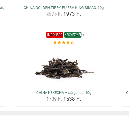
é,
CHINA GOLDEN TIPPY PU ERH KING SIMAO, 10g
1973 Ft
2575 Ft
ÚJDONSÁG
KEDVEZMÉNY
CHINA KEKECHA – sárga tea, 10g
C
1538 Ft
1739 Ft