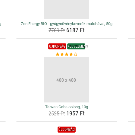
g
Zen Energy BIO - gyógynövénykeverék matchával, 50g
6187 Ft
7709 Ft
ÚJDONSÁG
KEDVEZMÉNY
Taiwan Gaba oolong, 10g
1957 Ft
2525 Ft
ÚJDONSÁG