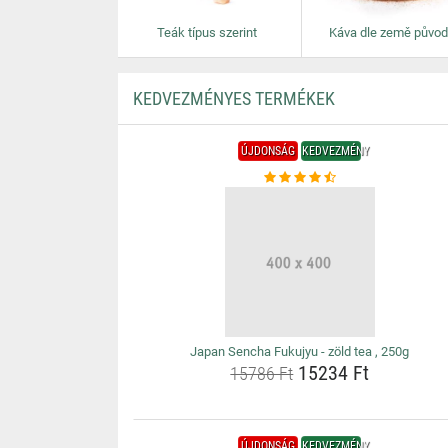
Teák típus szerint
Káva dle země půvo
KEDVEZMÉNYES TERMÉKEK
ÚJDONSÁG
KEDVEZMÉNY
Japan Sencha Fukujyu - zöld tea , 250g
15234 Ft
15786 Ft
ÚJDONSÁG
KEDVEZMÉNY