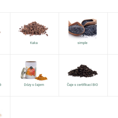
Kaka
simple
é
Dózy s čajem
Čaje s certifikací BIO