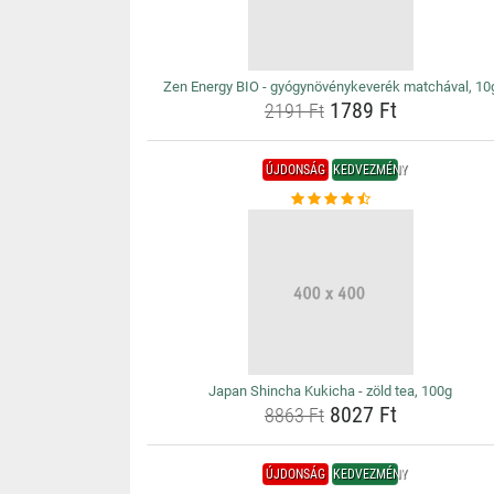
Zen Energy BIO - gyógynövénykeverék matchával, 10
1789 Ft
2191 Ft
ÚJDONSÁG
KEDVEZMÉNY
Japan Shincha Kukicha - zöld tea, 100g
8027 Ft
8863 Ft
ÚJDONSÁG
KEDVEZMÉNY