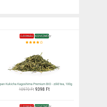
ÚJDONSÁG
KEDVEZMÉNY
pan Kukicha Kagoshima Premium BIO - zöld tea, 100g
9398 Ft
10970 Ft
ÚJDONSÁG
KEDVEZMÉNY