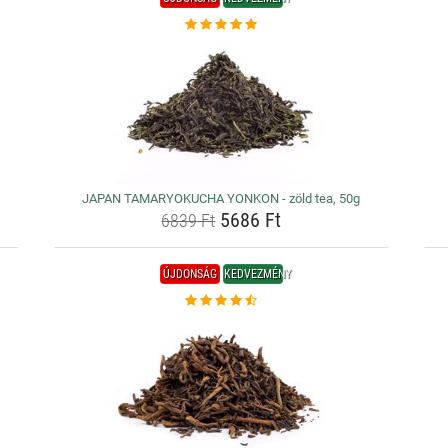
JAPAN TAMARYOKUCHA YONKON - zöld tea, 50g
5686 Ft
6839 Ft
ÚJDONSÁG
KEDVEZMÉNY