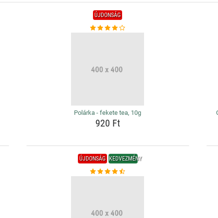
ÚJDONSÁG
Polárka - fekete tea, 10g
920 Ft
ÚJDONSÁG
KEDVEZMÉNY