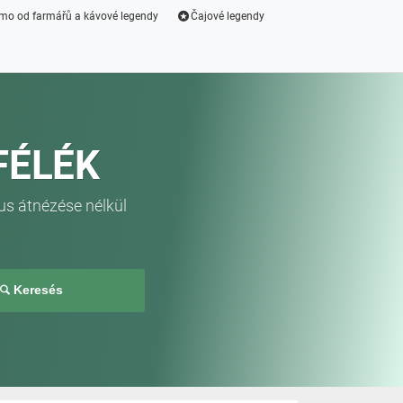
mo od farmářů a kávové legendy
Čajové legendy
FÉLÉK
us átnézése nélkül
Keresés