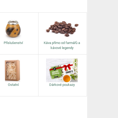
Příslušenství
Káva přímo od farmářů a
kávové legendy
Ostatní
Dárkové poukazy