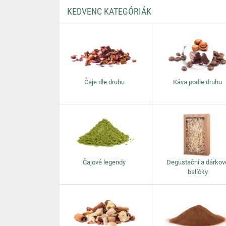
KEDVENC KATEGÓRIÁK
Čaje dle druhu
Káva podle druhu
Čajové legendy
Degustační a dárkov
balíčky