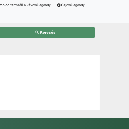
mo od farmářů a kávové legendy
Čajové legendy
Keresés