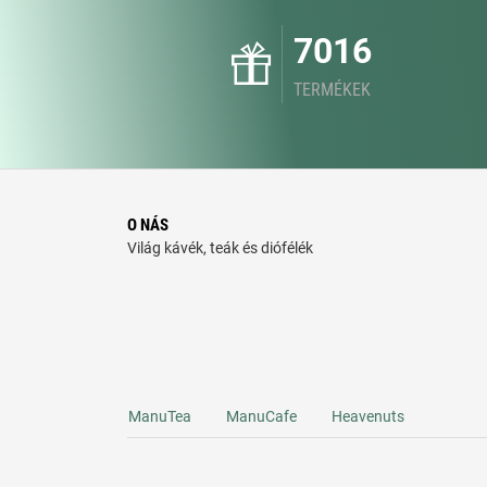
7016
TERMÉKEK
O NÁS
Világ kávék, teák és diófélék
ManuTea
ManuCafe
Heavenuts