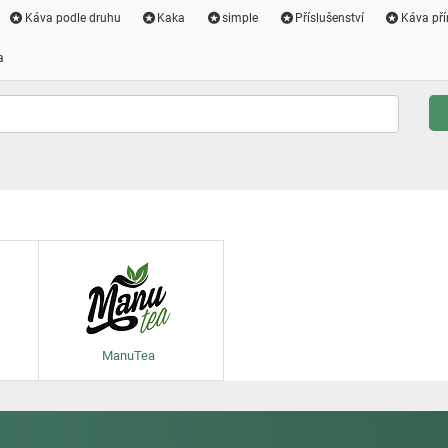
Káva podle druhu
Kaka
simple
Příslušenství
Káva pří
a
ManuTea