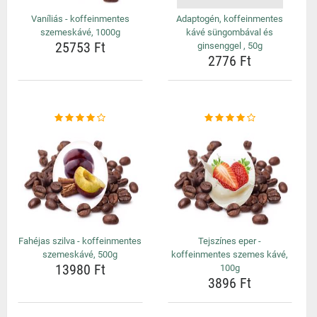
Vaníliás - koffeinmentes
Adaptogén, koffeinmentes
szemeskávé, 1000g
kávé süngombával és
25753 Ft
ginsenggel , 50g
2776 Ft
Fahéjas szilva - koffeinmentes
Tejszínes eper -
szemeskávé, 500g
koffeinmentes szemes kávé,
13980 Ft
100g
3896 Ft