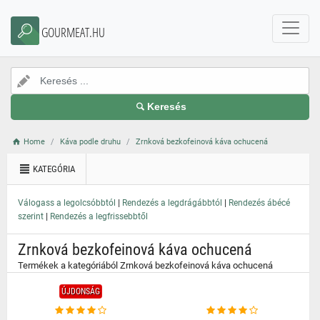
}
GOURMEAT.HU
Keresés
Home
Káva podle druhu
Zrnková bezkofeinová káva ochucená
KATEGÓRIA
|
|
Válogass a legolcsóbbtól
Rendezés a legdrágábbtól
Rendezés ábécé
|
szerint
Rendezés a legfrissebbtől
Zrnková bezkofeinová káva ochucená
Termékek a kategóriából Zrnková bezkofeinová káva ochucená
ÚJDONSÁG