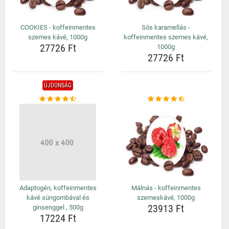
COOKIES - koffeinmentes
Sós karamellás -
szemes kávé, 1000g
koffeinmentes szemes kávé,
27726 Ft
1000g
27726 Ft
ÚJDONSÁG
Adaptogén, koffeinmentes
Málnás - koffeinmentes
kávé süngombával és
szemeskávé, 1000g
23913 Ft
ginsenggel , 500g
17224 Ft