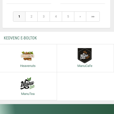
1
2
3
4
5
»
»»
KEDVENC E-BOLTOK
Heavenuts
ManuCafe
ManuTea