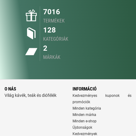
7016
TERMÉKEK
128
KATEGÓRIÁK
2
MÁRKÁK
O NÁS
INFORMÁCIÓ
Világ kávék, teák és diófélék
Kedvezményes kuponok és
promóciók
Minden kategória
Minden márka
Minden e-shop
Újdonságok
Kedvezmények