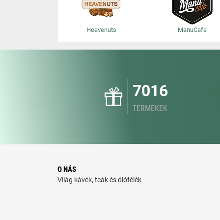
Heavenuts
ManuCafe
7016
TERMÉKEK
O NÁS
Világ kávék, teák és diófélék