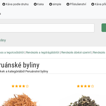
Káva podle druhu
Kaka
simple
Příslušenství
Káva pří
a
liny
|
|
|
ss a legolcsóbbtól
Rendezés a legdrágábbtól
Rendezés ábécé szerint
Rendezés a
ruánské byliny
ek a kategóriából Peruánské byliny