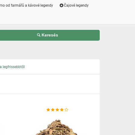
mo od farmářů a kávové legendy
Čajové legendy
Keresés
 legfrissebbtől