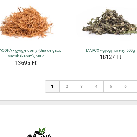
ACORA - gyógynövény (Uňa de gato,
MARCO - gyógynövény, 500g
18127 Ft
Macskakarom), 500g
13696 Ft
1
2
3
4
5
6