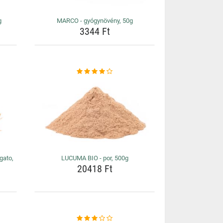
g
MARCO - gyógynövény, 50g
3344 Ft
gato,
LUCUMA BIO - por, 500g
20418 Ft