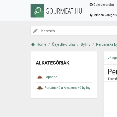
}
Čaje dle druhu
GOURMEAT.HU
Minden kategóri
Home
Čaje dle druhu
Byliny
Peruánské by
Váloga
ALKATEGÓRIÁK
Pe
Lapacho
Termék
Peruánské a Amazonské byliny