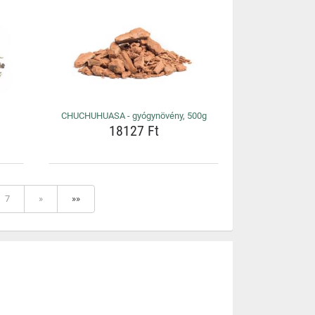
CHUCHUHUASA - gyógynövény, 500g
18127 Ft
7
»
»»