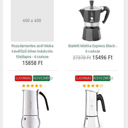
Rozsdamentes acél Moka
Bialetti Mokka Express Black -
kávéfőző Silver indukciós
6 csésze
15496 Ft
főzőlapra - 4 csésze
27370 Ft
15858 Ft
ÚJDONSÁG
KEDVEZMÉNY
ÚJDONSÁG
KEDVEZMÉNY