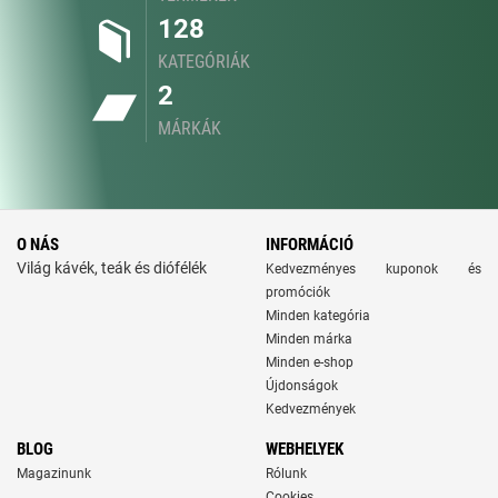
128
KATEGÓRIÁK
2
MÁRKÁK
O NÁS
INFORMÁCIÓ
Világ kávék, teák és diófélék
Kedvezményes kuponok és
promóciók
Minden kategória
Minden márka
Minden e-shop
Újdonságok
Kedvezmények
BLOG
WEBHELYEK
Magazinunk
Rólunk
Cookies