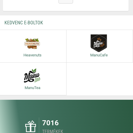
KEDVENC E-BOLTOK
Heavenuts
ManuCafe
ManuTea
7016
TERMÉKEK