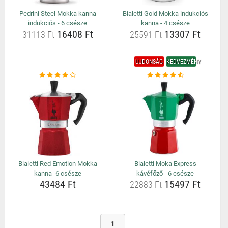
Pedrini Steel Mokka kanna
Bialetti Gold Mokka indukciós
indukciós - 6 csésze
kanna - 4 csésze
16408 Ft
13307 Ft
31113 Ft
25591 Ft
ÚJDONSÁG
KEDVEZMÉNY
Bialetti Red Emotion Mokka
Bialetti Moka Express
kanna- 6 csésze
kávéfőző - 6 csésze
43484 Ft
15497 Ft
22883 Ft
1