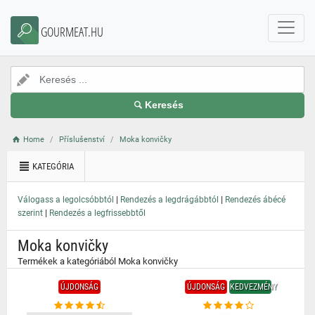
}
GOURMEAT.HU
Keresés
Home
Příslušenství
Moka konvičky
KATEGÓRIA
|
|
Válogass a legolcsóbbtól
Rendezés a legdrágábbtól
Rendezés ábécé
|
szerint
Rendezés a legfrissebbtől
Moka konvičky
Termékek a kategóriából Moka konvičky
ÚJDONSÁG
ÚJDONSÁG
KEDVEZMÉNY