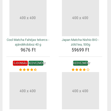
Cool Matcha Fahéjas tekercs -
Japan Matcha Nishio BIO -
ajándékdoboz 40 g
zöld tea, 500g
9676 Ft
59699 Ft
ÚJDONSÁG
KEDVEZMÉNY
KEDVEZMÉNY