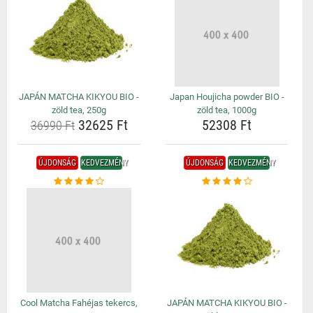
JAPÁN MATCHA KIKYOU BIO -
Japan Houjicha powder BIO -
zöld tea, 250g
zöld tea, 1000g
32625 Ft
52308 Ft
36990 Ft
ÚJDONSÁG
KEDVEZMÉNY
ÚJDONSÁG
KEDVEZMÉNY
Cool Matcha Fahéjas tekercs,
JAPÁN MATCHA KIKYOU BIO -