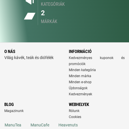
KATEGÓRIÁK
2
MÁRKÁK
O NÁS
INFORMÁCIÓ
Világ kávék, teák és diófélék
Kedvezményes kuponok és
promóciók
Minden kategória
Minden márka
Minden e-shop
Újdonságok
Kedvezmények
BLOG
WEBHELYEK
Magazinunk
Rólunk
Cookies
ManuTea
ManuCafe
Heavenuts