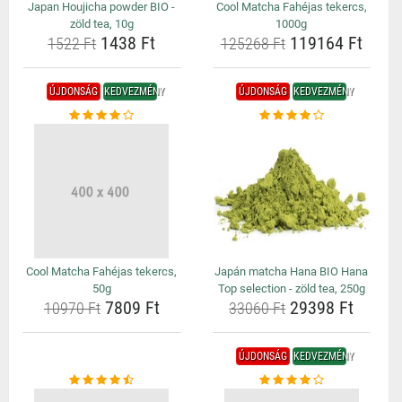
Japan Houjicha powder BIO -
Cool Matcha Fahéjas tekercs,
zöld tea, 10g
1000g
1438 Ft
119164 Ft
1522 Ft
125268 Ft
ÚJDONSÁG
KEDVEZMÉNY
ÚJDONSÁG
KEDVEZMÉNY
Cool Matcha Fahéjas tekercs,
Japán matcha Hana BIO Hana
50g
Top selection - zöld tea, 250g
7809 Ft
29398 Ft
10970 Ft
33060 Ft
ÚJDONSÁG
KEDVEZMÉNY