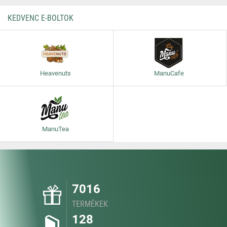
KEDVENC E-BOLTOK
Heavenuts
ManuCafe
ManuTea
7016
TERMÉKEK
128