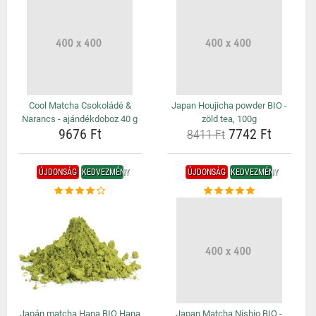
Cool Matcha Csokoládé &
Japan Houjicha powder BIO -
Narancs - ajándékdoboz 40 g
zöld tea, 100g
9676 Ft
7742 Ft
8411 Ft
ÚJDONSÁG
KEDVEZMÉNY
ÚJDONSÁG
KEDVEZMÉNY
Japán matcha Hana BIO Hana
Japan Matcha Nishio BIO -