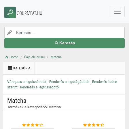
}
GOURMEAT.HU
Keresés
Home
Čaje dle druhu
Matcha
KATEGÓRIA
|
|
Válogass a legolcsóbbtól
Rendezés a legdrágábbtól
Rendezés ábécé
|
szerint
Rendezés a legfrissebbtől
Matcha
Termékek a kategóriából Matcha