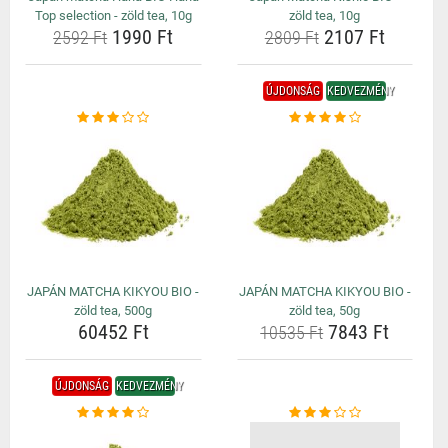
Top selection - zöld tea, 10g
zöld tea, 10g
1990 Ft
2107 Ft
2592 Ft
2809 Ft
ÚJDONSÁG
KEDVEZMÉNY
JAPÁN MATCHA KIKYOU BIO -
JAPÁN MATCHA KIKYOU BIO -
zöld tea, 500g
zöld tea, 50g
60452 Ft
7843 Ft
10535 Ft
ÚJDONSÁG
KEDVEZMÉNY