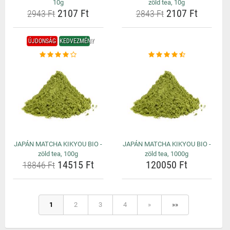
10g
zöld tea, 10g
2107 Ft
2107 Ft
2943 Ft
2843 Ft
ÚJDONSÁG
KEDVEZMÉNY
JAPÁN MATCHA KIKYOU BIO -
JAPÁN MATCHA KIKYOU BIO -
zöld tea, 100g
zöld tea, 1000g
14515 Ft
120050 Ft
18846 Ft
1
2
3
4
»
»»