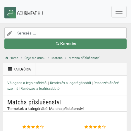
}
GOURMEAT.HU
Keresés
Home
Čaje dle druhu
Matcha
Matcha příslušenství
KATEGÓRIA
|
|
Válogass a legolcsóbbtól
Rendezés a legdrágábbtól
Rendezés ábécé
|
szerint
Rendezés a legfrissebbtől
Matcha příslušenství
Termékek a kategóriából Matcha příslušenství