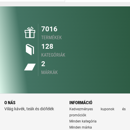
7016
TERMÉKEK
128
KATEGÓRIÁK
2
MÁRKÁK
O NÁS
INFORMÁCIÓ
Világ kávék, teák és diófélék
Kedvezményes kuponok és
promóciók
Minden kategória
Minden márka