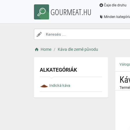
}
Čaje dle druhu
GOURMEAT.HU
Minden kategóri
Home
Káva dle země původu
Váloga
ALKATEGÓRIÁK
Ká
Indická káva
Termé