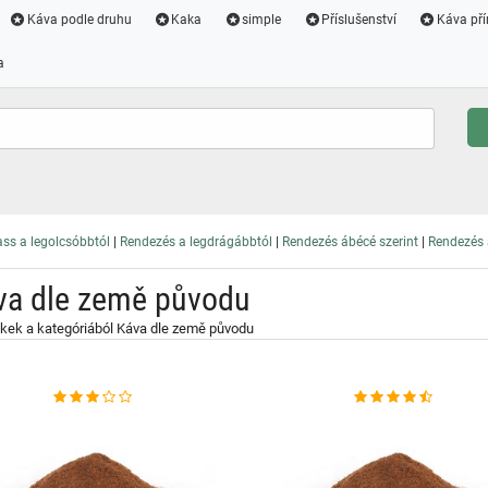
Káva podle druhu
Kaka
simple
Příslušenství
Káva pří
a
|
|
|
ss a legolcsóbbtól
Rendezés a legdrágábbtól
Rendezés ábécé szerint
Rendezés a
va dle země původu
kek a kategóriából Káva dle země původu