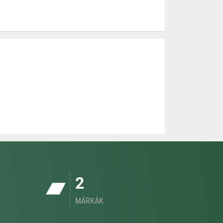
2
MÁRKÁK