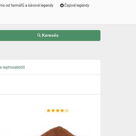
mo od farmářů a kávové legendy
Čajové legendy
Keresés
 legfrissebbtől