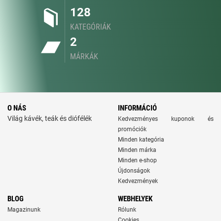
128
KATEGÓRIÁK
2
MÁRKÁK
O NÁS
INFORMÁCIÓ
Világ kávék, teák és diófélék
Kedvezményes kuponok és
promóciók
Minden kategória
Minden márka
Minden e-shop
Újdonságok
Kedvezmények
BLOG
WEBHELYEK
Magazinunk
Rólunk
Cookies