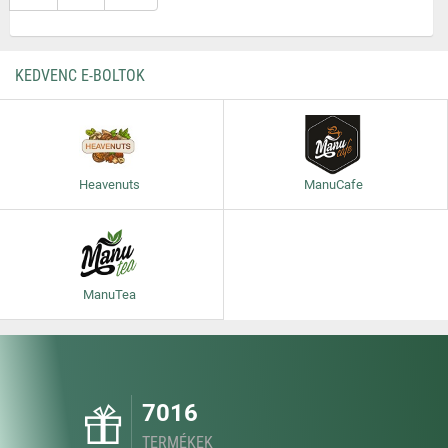
KEDVENC E-BOLTOK
Heavenuts
ManuCafe
ManuTea
7016
TERMÉKEK