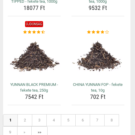
TIPPED - fekete tea, 1000g
tea, 1000g
18077 Ft
9532 Ft
ÚJDONSÁG
YUNNAN BLACK PREMIUM -
CHINA YUNNAN FOP - fekete
fekete tea, 250g
tea, 10g
7542 Ft
702 Ft
1
2
3
4
5
6
7
8
9
»
»»