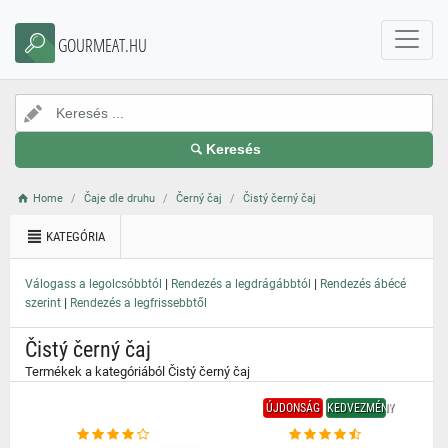
}
GOURMEAT.HU
Keresés
Home
Čaje dle druhu
Černý čaj
Čistý černý čaj
KATEGÓRIA
|
|
Válogass a legolcsóbbtól
Rendezés a legdrágábbtól
Rendezés ábécé
|
szerint
Rendezés a legfrissebbtől
Čistý černý čaj
Termékek a kategóriából Čistý černý čaj
ÚJDONSÁG
KEDVEZMÉNY