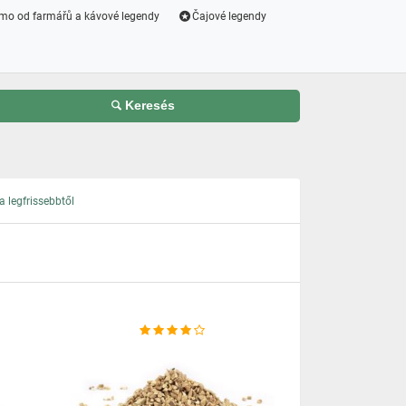
mo od farmářů a kávové legendy
Čajové legendy
Keresés
 legfrissebbtől