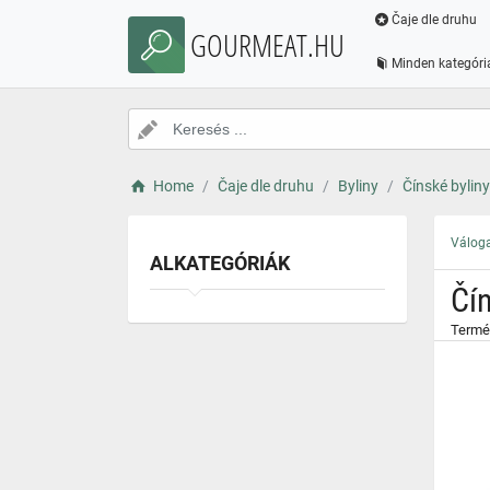
}
Čaje dle druhu
GOURMEAT.HU
Minden kategóri
Home
Čaje dle druhu
Byliny
Čínské byliny
Váloga
ALKATEGÓRIÁK
Čí
Termék