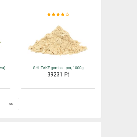
va) -
SHIITAKE gomba - por, 1000g
39231 Ft
»»