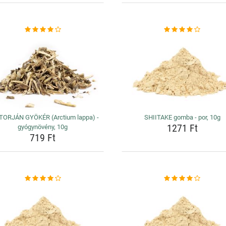
ORJÁN GYÖKÉR (Arctium lappa) -
SHIITAKE gomba - por, 10g
1271 Ft
gyógynövény, 10g
719 Ft