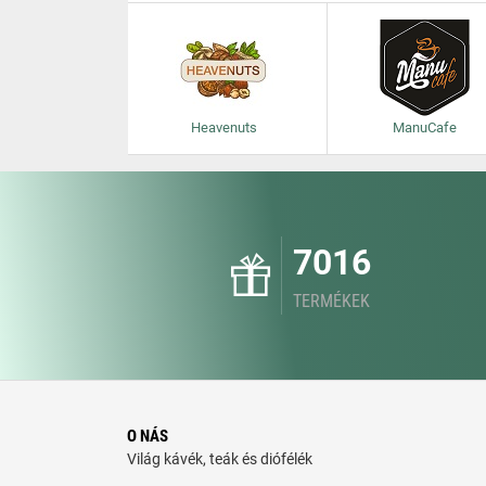
Heavenuts
ManuCafe
7016
TERMÉKEK
O NÁS
Világ kávék, teák és diófélék