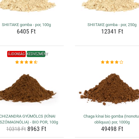
SHIITAKE gomba - por, 100g
SHIITAKE gomba - por, 250g
6405 Ft
12341 Ft
ÚJDONSÁG
KEDVEZMÉNY
CHIZANDRA GYÜMÖLCS (KÍNAI
Chaga kínai bio gomba (Inonot
SZÓMAGNÓLIA) - BIO POR, 100g
obliquus) por, 1000g
8963 Ft
49498 Ft
10318 Ft