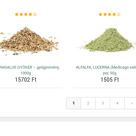
RAGALUS GYÖKER – gyógynövény,
ALFALFA, LUCERNA (Medicago sati
1000g
por, 50g
15702 Ft
1505 Ft
1
2
3
4
»