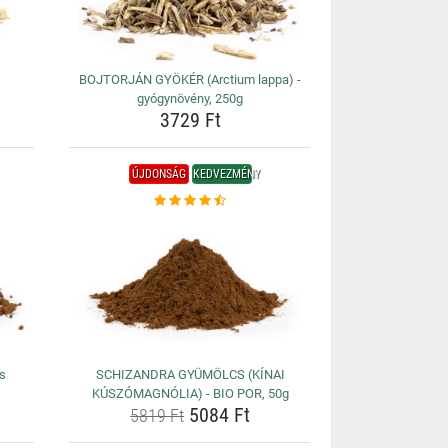
BOJTORJÁN GYÖKÉR (Arctium lappa) -
gyógynövény, 250g
3729 Ft
ÚJDONSÁG
KEDVEZMÉNY
us
SCHIZANDRA GYÜMÖLCS (KÍNAI
KÚSZÓMAGNÓLIA) - BIO POR, 50g
5084 Ft
5819 Ft