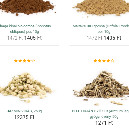
haga kínai bio gomba (Inonotus
Maitake BIO gomba (Grifola Frond
obliquus) por, 10g
por, 10g
1405 Ft
1405 Ft
1472 Ft
1472 Ft
JÁZMIN VIRÁG, 250g
BOJTORJÁN GYÖKÉR (Arctium lapp
12375 Ft
gyógynövény, 50g
1271 Ft