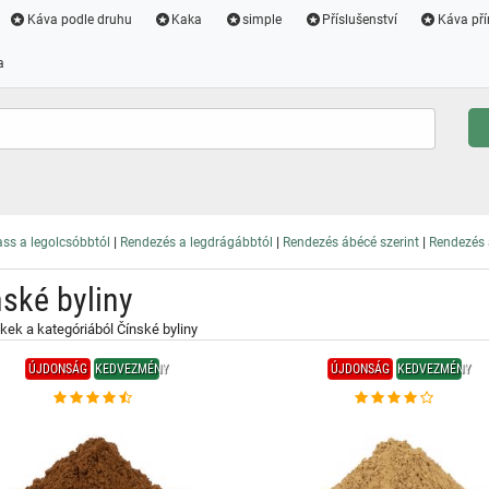
Káva podle druhu
Kaka
simple
Příslušenství
Káva pří
a
|
|
|
ss a legolcsóbbtól
Rendezés a legdrágábbtól
Rendezés ábécé szerint
Rendezés a
nské byliny
ek a kategóriából Čínské byliny
ÚJDONSÁG
KEDVEZMÉNY
ÚJDONSÁG
KEDVEZMÉNY