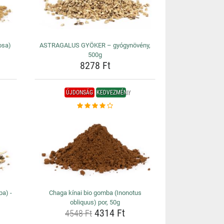
osa)
ASTRAGALUS GYÖKER – gyógynövény,
500g
8278 Ft
ÚJDONSÁG
KEDVEZMÉNY
a) -
Chaga kínai bio gomba (Inonotus
obliquus) por, 50g
4314 Ft
4548 Ft