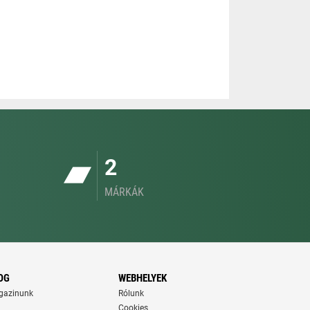
2
MÁRKÁK
OG
WEBHELYEK
gazinunk
Rólunk
Cookies