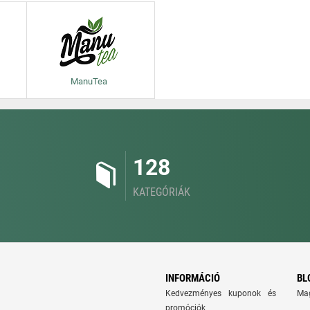
ManuTea
128
KATEGÓRIÁK
INFORMÁCIÓ
BL
Kedvezményes kuponok és
Ma
promóciók