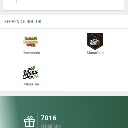
KEDVENC E-BOLTOK
Heavenuts
ManuCafe
ManuTea
7016
TERMÉKEK