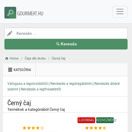
}
GOURMEAT.HU
Keresés
Home
Čaje dle druhu
Černý čaj
KATEGÓRIA
|
|
Válogass a legolcsóbbtól
Rendezés a legdrágábbtól
Rendezés ábécé
|
szerint
Rendezés a legfrissebbtől
Černý čaj
Termékek a kategóriából Černý čaj
ÚJDONSÁG
KEDVEZMÉNY