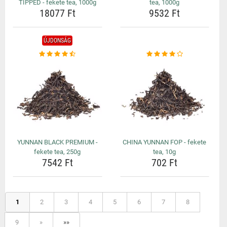
TIPPED - fekete tea, 1000g
tea, 1000g
18077 Ft
9532 Ft
ÚJDONSÁG
YUNNAN BLACK PREMIUM -
CHINA YUNNAN FOP - fekete
fekete tea, 250g
tea, 10g
7542 Ft
702 Ft
1
2
3
4
5
6
7
8
9
»
»»