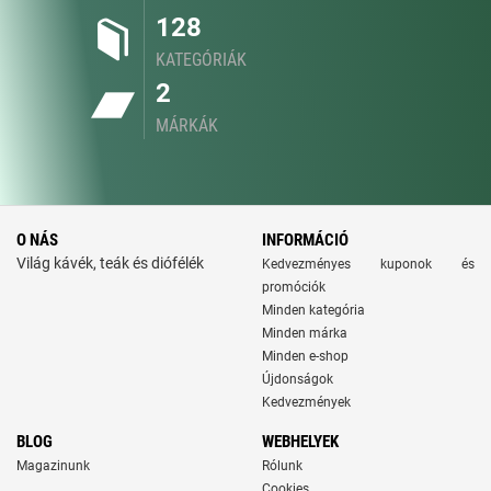
128
KATEGÓRIÁK
2
MÁRKÁK
O NÁS
INFORMÁCIÓ
Világ kávék, teák és diófélék
Kedvezményes kuponok és
promóciók
Minden kategória
Minden márka
Minden e-shop
Újdonságok
Kedvezmények
BLOG
WEBHELYEK
Magazinunk
Rólunk
Cookies