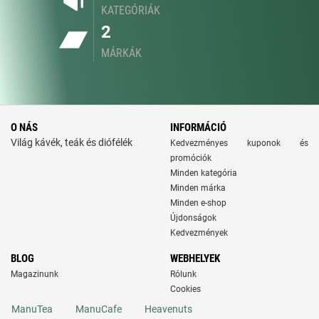
KATEGÓRIÁK
2
MÁRKÁK
O NÁS
INFORMÁCIÓ
Világ kávék, teák és diófélék
Kedvezményes kuponok és
promóciók
Minden kategória
Minden márka
Minden e-shop
Újdonságok
Kedvezmények
BLOG
WEBHELYEK
Magazinunk
Rólunk
Cookies
ManuTea
ManuCafe
Heavenuts