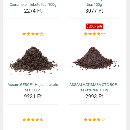
Corramore - fekete tea, 100g
tea, 100g
2274 Ft
3077 Ft
ÚJDONSÁG
Assam GFBOP1 Hajua - fekete
ASSAM HATIMARA CTC BOP -
tea, 500g
fekete tea, 100g
9231 Ft
2993 Ft