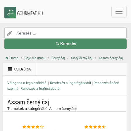
}
GOURMEAT.HU
Keresés
Home
Čaje dle druhu
Černý čaj
Čistý černý čaj
Assam černý čaj
KATEGÓRIA
|
|
Válogass a legolcsóbbtól
Rendezés a legdrágábbtól
Rendezés ábécé
|
szerint
Rendezés a legfrissebbtől
Assam černý čaj
Termékek a kategóriából Assam černý čaj