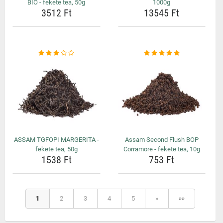
BIO - fekete tea, 50g
1000g
3512 Ft
13545 Ft
ASSAM TGFOPI MARGERITA -
Assam Second Flush BOP
fekete tea, 50g
Corramore - fekete tea, 10g
1538 Ft
753 Ft
1
2
3
4
5
»
»»