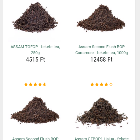
ASSAM TGFOP - fekete tea,
Assam Second Flush BOP
250g
Corramore - fekete tea, 1000g
4515 Ft
12458 Ft
Assam Second Flush BOP
Assam GFBOP1 Hajua - fekete