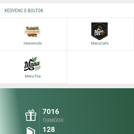
KEDVENC E-BOLTOK
Heavenuts
ManuCafe
ManuTea
7016
TERMÉKEK
128