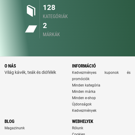
128
KATEGÓRIÁK
2
MÁRKÁK
O NÁS
INFORMÁCIÓ
Világ kávék, teák és diófélék
Kedvezményes kuponok és
promóciók
Minden kategória
Minden márka
Minden e-shop
Újdonságok
Kedvezmények
BLOG
WEBHELYEK
Magazinunk
Rólunk
Cookies