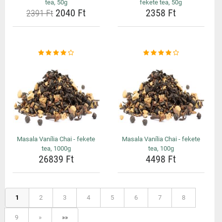
tea, 50g
fekete tea, 50g
2040 Ft
2358 Ft
2391 Ft
Masala Vanília Chai - fekete
Masala Vanília Chai - fekete
tea, 1000g
tea, 100g
26839 Ft
4498 Ft
1
2
3
4
5
6
7
8
9
»
»»