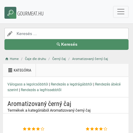
}
GOURMEAT.HU
Keresés
Home
Čaje dle druhu
Černý čaj
Aromatizovaný černý čaj
KATEGÓRIA
|
|
Válogass a legolcsóbbtól
Rendezés a legdrágábbtól
Rendezés ábécé
|
szerint
Rendezés a legfrissebbtől
Aromatizovaný černý čaj
Termékek a kategóriából Aromatizovaný černý čaj