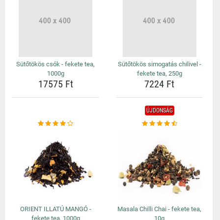
Sütőtökös csók - fekete tea,
Sütőtökös simogatás chilivel -
1000g
fekete tea, 250g
17575 Ft
7224 Ft
ÚJDONSÁG
ORIENT ILLATÚ MANGÓ -
Masala Chilli Chai - fekete tea,
fekete tea, 1000g
10g