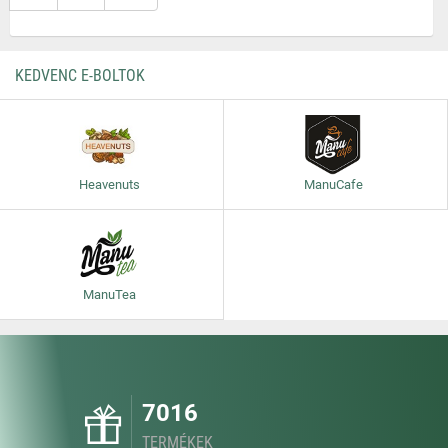
KEDVENC E-BOLTOK
Heavenuts
ManuCafe
ManuTea
7016
TERMÉKEK