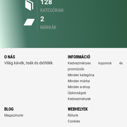
128
KATEGÓRIÁK
2
MÁRKÁK
O NÁS
INFORMÁCIÓ
Világ kávék, teák és diófélék
Kedvezményes kuponok és
promóciók
Minden kategória
Minden márka
Minden e-shop
Újdonságok
Kedvezmények
BLOG
WEBHELYEK
Magazinunk
Rólunk
Cookies