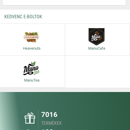
KEDVENC E-BOLTOK
Heavenuts
ManuCafe
ManuTea
7016
TERMÉKEK