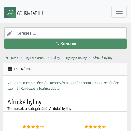
}
GOURMEAT.HU
Keresés
Home
Čaje dle druhu
Byliny
Byliny a houby
Africké byliny
KATEGÓRIA
|
|
Válogass a legolcsóbbtól
Rendezés a legdrágábbtól
Rendezés ábécé
|
szerint
Rendezés a legfrissebbtől
Africké byliny
Termékek a kategóriából Africké byliny