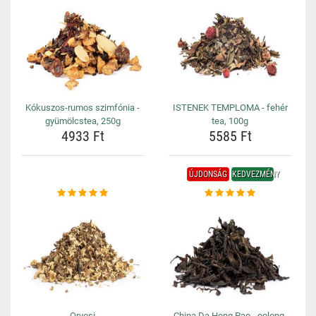
Kókuszos-rumos szimfónia -
ISTENEK TEMPLOMA - fehér
gyümölcstea, 250g
tea, 100g
4933 Ft
5585 Ft
ÚJDONSÁG
KEDVEZMÉNY
Orvosi
China Da Hong Pao - oolong,