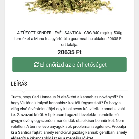
A ZÚZOTT KENDER LEVÉL SANTICA - CBG 940 mg/kg, 500g
terméket a Manu tea gyártótól a gourmeat.hu oldalon 20635 Ft -
ért találja.
20635 Ft
Ellenőrizd az elérhetőséget
LEÍRÁS
Tudta, hogy Carl Linnaeus írt elsőként a kannabisz növényről? És
hogy Viktória királynő kannabisz-koktélt fogyasztott? És hogy a
világ első érzéstelenítőjét egy kínai orvos készítette kannabiszból
i.e. 2. század körül. A tipikusan fogazott levelekkel rendelkező
gyógynövény egyszerűen már ősidők óta elkísér bennünket. Nem
véletlen. A benne lévő anyagok sok problémán segítenek. Próbálja
ki a Santica fajtát, amely rendkívül gazdag kannabigerolban, amely
elősegíti a kikapcsolódást és a mentális jólétet.