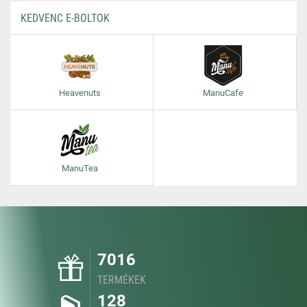
KEDVENC E-BOLTOK
Heavenuts
ManuCafe
ManuTea
7016
TERMÉKEK
128