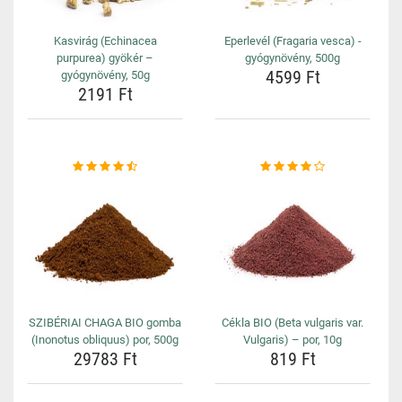
Kasvirág (Echinacea
Eperlevél (Fragaria vesca) -
purpurea) gyökér –
gyógynövény, 500g
4599 Ft
gyógynövény, 50g
2191 Ft
SZIBÉRIAI CHAGA BIO gomba
Cékla BIO (Beta vulgaris var.
(Inonotus obliquus) por, 500g
Vulgaris) – por, 10g
29783 Ft
819 Ft