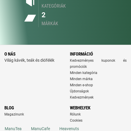
KATEGÓRIÁK
2
MÁRKÁK
O NÁS
INFORMÁCIÓ
Világ kávék, teák és diófélék
Kedvezményes kuponok és
promóciók
Minden kategória
Minden márka
Minden e-shop
Újdonságok
Kedvezmények
BLOG
WEBHELYEK
Magazinunk
Rólunk
Cookies
ManuTea
ManuCafe
Heavenuts