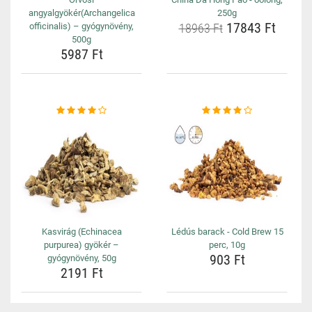
angyalgyökér(Archangelica
250g
17843 Ft
officinalis) – gyógynövény,
18963 Ft
500g
5987 Ft
Kasvirág (Echinacea
Lédús barack - Cold Brew 15
purpurea) gyökér –
perc, 10g
903 Ft
gyógynövény, 50g
2191 Ft