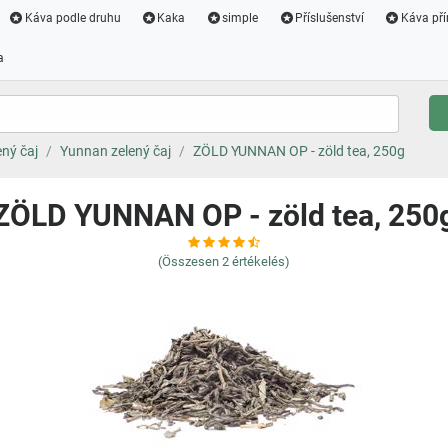
Káva podle druhu
Kaka
simple
Příslušenství
Káva pří
a
ený čaj
Yunnan zelený čaj
ZÖLD YUNNAN OP - zöld tea, 250g
ZÖLD YUNNAN OP - zöld tea, 250
(Összesen
2
értékelés)