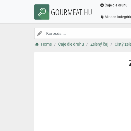
Čaje dle druhu
GOURMEAT.HU
Minden kategóri
Home
Čaje dle druhu
Zelený čaj
Čistý zel