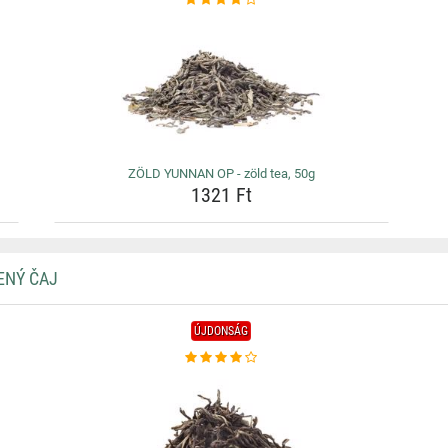
ZÖLD YUNNAN OP - zöld tea, 50g
1321 Ft
ENÝ ČAJ
ÚJDONSÁG