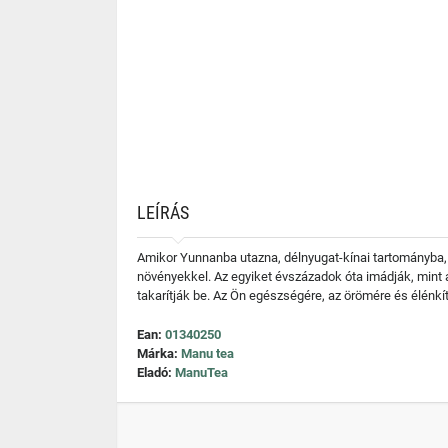
LEÍRÁS
Amikor Yunnanba utazna, délnyugat-kínai tartományba,
növényekkel. Az egyiket évszázadok óta imádják, mint az é
takarítják be. Az Ön egészségére, az örömére és élénkí
Ean:
01340250
Márka:
Manu tea
Eladó:
ManuTea