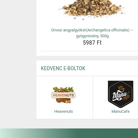
Orvosi angyalgyökér(Archangelica officinalis) –
gyógynövény, 500g
5987 Ft
KEDVENC E-BOLTOK
Heavenuts
ManuCafe