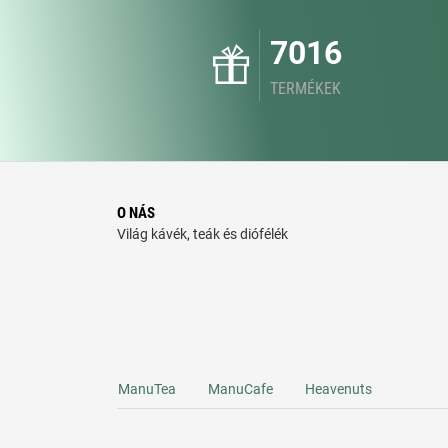
7016
TERMÉKEK
O NÁS
Világ kávék, teák és diófélék
ManuTea
ManuCafe
Heavenuts