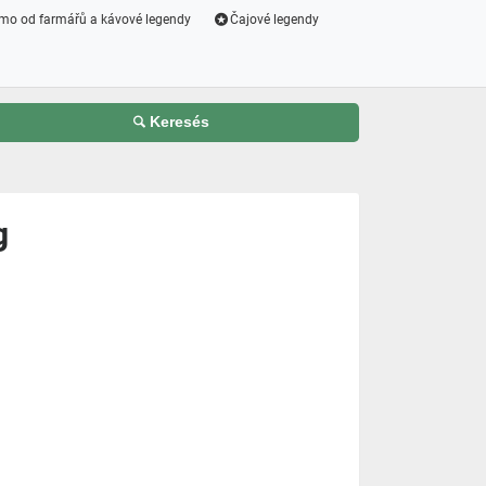
mo od farmářů a kávové legendy
Čajové legendy
Keresés
g