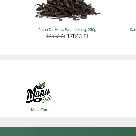
China Da Hong Pao - oolong, 250g
Kas
17843 Ft
18963 Ft
ManuTea