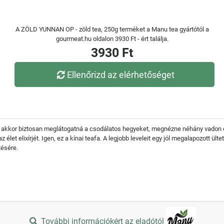
A ZÖLD YUNNAN OP - zöld tea, 250g terméket a Manu tea gyártótól a
gourmeat.hu oldalon 3930 Ft - ért találja.
3930 Ft
Ellenőrizd az elérhetőséget
 akkor biztosan meglátogatná a csodálatos hegyeket, megnézne néhány vadon é
let elixírjét. Igen, ez a kínai teafa. A legjobb leveleit egy jól megalapozott ült
tésére.
További információkért az eladótól