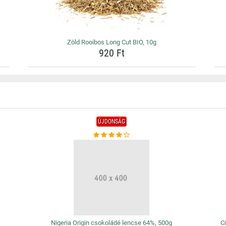
Zöld Rooibos Long Cut BIO, 10g
920 Ft
ÚJDONSÁG
Nigeria Origin csokoládé lencse 64%, 500g
Ci