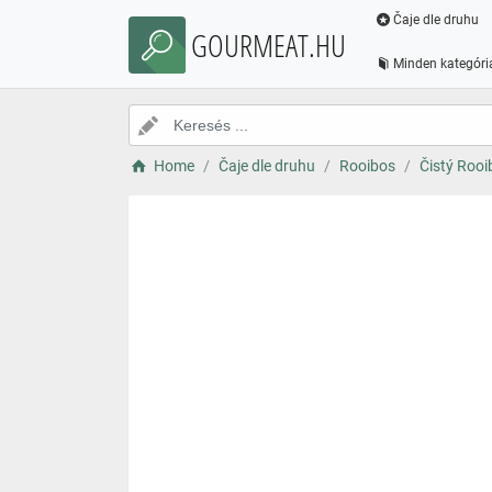
Čaje dle druhu
GOURMEAT.HU
Minden kategóri
Home
Čaje dle druhu
Rooibos
Čistý Rooi