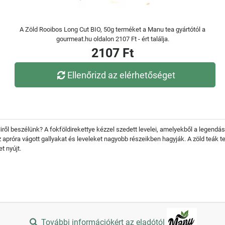
A Zöld Rooibos Long Cut BIO, 50g terméket a Manu tea gyártótól a
gourmeat.hu oldalon 2107 Ft - ért találja.
2107 Ft
Ellenőrizd az elérhetőséget
k! Miről beszélünk? A fokföldirekettye kézzel szedett levelei, amelyekből a legend
z apróra vágott gallyakat és leveleket nagyobb részeikben hagyják. A zöld teák 
t nyújt.
További információkért az eladótól