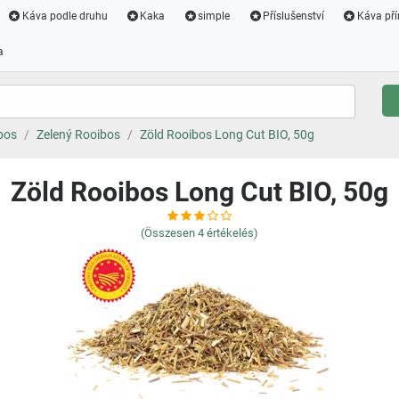
Káva podle druhu
Kaka
simple
Příslušenství
Káva pří
a
bos
Zelený Rooibos
Zöld Rooibos Long Cut BIO, 50g
Zöld Rooibos Long Cut BIO, 50g
(Összesen
4
értékelés)