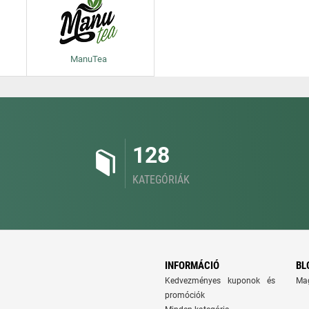
ManuTea
128
KATEGÓRIÁK
INFORMÁCIÓ
BL
Kedvezményes kuponok és
Ma
promóciók