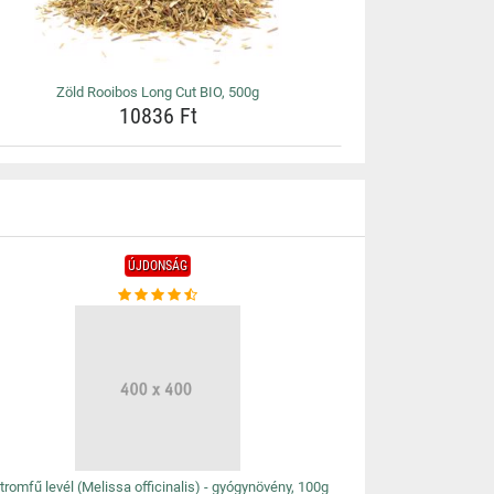
Zöld Rooibos Long Cut BIO, 500g
10836 Ft
ÚJDONSÁG
tromfű levél (Melissa officinalis) - gyógynövény, 100g