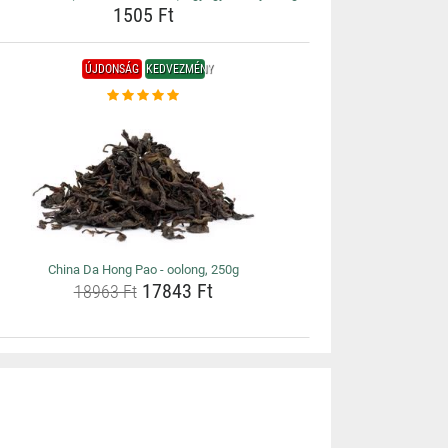
1505 Ft
ÚJDONSÁG
KEDVEZMÉNY
China Da Hong Pao - oolong, 250g
17843 Ft
18963 Ft