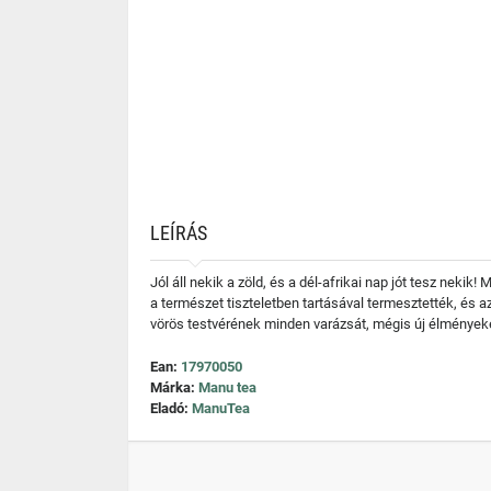
LEÍRÁS
Jól áll nekik a zöld, és a dél-afrikai nap jót tesz neki
a természet tiszteletben tartásával termesztették, és a
vörös testvérének minden varázsát, mégis új élményeke
Ean:
17970050
Márka:
Manu tea
Eladó:
ManuTea