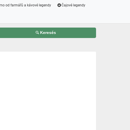
mo od farmářů a kávové legendy
Čajové legendy
Keresés