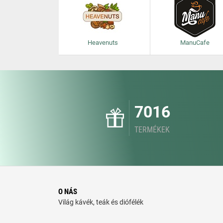
Heavenuts
ManuCafe
7016
TERMÉKEK
O NÁS
Világ kávék, teák és diófélék