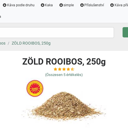
Káva podle druhu
Kaka
simple
Příslušenství
Káva pří
a
bos
ZÖLD ROOIBOS, 250g
ZÖLD ROOIBOS, 250g
(Összesen
5
értékelés)