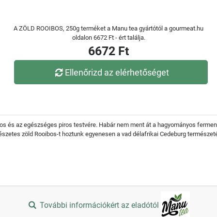
A ZÖLD ROOIBOS, 250g terméket a Manu tea gyártótól a gourmeat.hu
oldalon 6672 Ft - ért találja.
6672 Ft
Ellenőrizd az elérhetőséget
latos és az egészséges piros testvére. Habár nem ment át a hagyományos fermentá
mészetes zöld Rooibos-t hoztunk egyenesen a vad délafrikai Cedeburg természeté
További információkért az eladótól