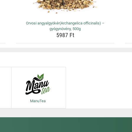
Orvosi angyalgyökér(Archangelica officinalis) –
gyógynövény, 500g
5987 Ft
ManuTea