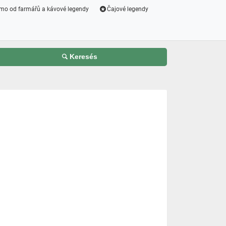
mo od farmářů a kávové legendy
Čajové legendy
Keresés