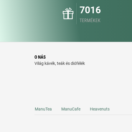
7016
TERMÉKEK
O NÁS
Világ kávék, teák és diófélék
ManuTea
ManuCafe
Heavenuts