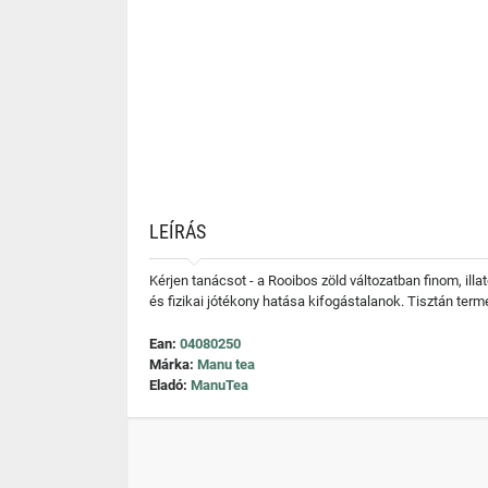
LEÍRÁS
Kérjen tanácsot - a Rooibos zöld változatban finom, il
és fizikai jótékony hatása kifogástalanok. Tisztán ter
Ean:
04080250
Márka:
Manu tea
Eladó:
ManuTea