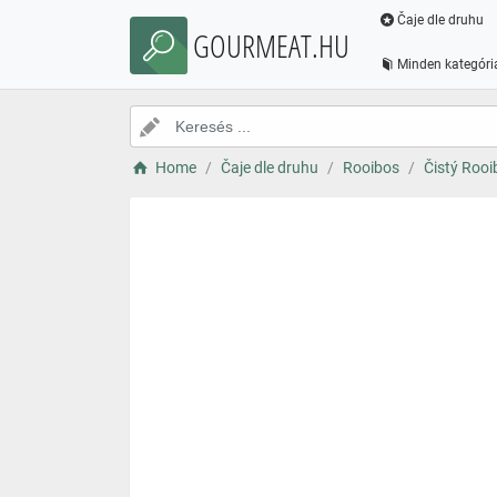
Čaje dle druhu
GOURMEAT.HU
Minden kategóri
Home
Čaje dle druhu
Rooibos
Čistý Rooi