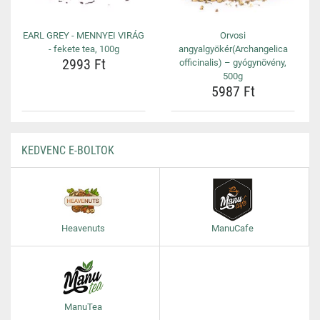
EARL GREY - MENNYEI VIRÁG
Orvosi
- fekete tea, 100g
angyalgyökér(Archangelica
2993 Ft
officinalis) – gyógynövény,
500g
5987 Ft
KEDVENC E-BOLTOK
Heavenuts
ManuCafe
ManuTea