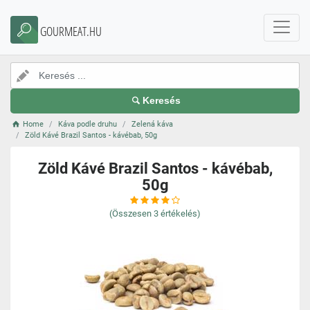
GOURMEAT.HU
Keresés
Home
Káva podle druhu
Zelená káva
Zöld Kávé Brazil Santos - kávébab, 50g
Zöld Kávé Brazil Santos - kávébab,
50g
(Összesen
3
értékelés)