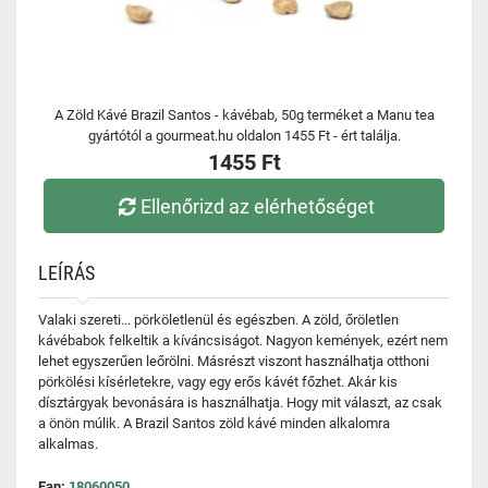
A Zöld Kávé Brazil Santos - kávébab, 50g terméket a Manu tea
gyártótól a gourmeat.hu oldalon 1455 Ft - ért találja.
1455 Ft
Ellenőrizd az elérhetőséget
LEÍRÁS
Valaki szereti... pörköletlenül és egészben. A zöld, őröletlen
kávébabok felkeltik a kíváncsiságot. Nagyon kemények, ezért nem
lehet egyszerűen leőrölni. Másrészt viszont használhatja otthoni
pörkölési kísérletekre, vagy egy erős kávét főzhet. Akár kis
dísztárgyak bevonására is használhatja. Hogy mit választ, az csak
a önön múlik. A Brazil Santos zöld kávé minden alkalomra
alkalmas.
Ean:
18060050