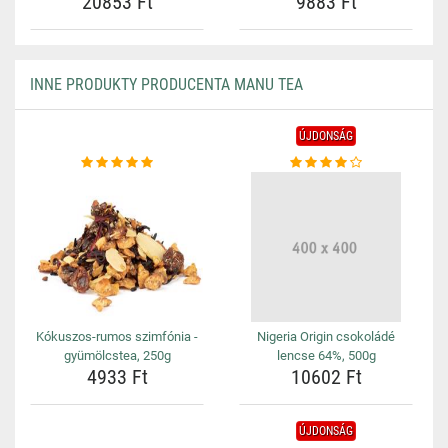
20853 Ft
9883 Ft
INNE PRODUKTY PRODUCENTA MANU TEA
ÚJDONSÁG
Kókuszos-rumos szimfónia -
Nigeria Origin csokoládé
gyümölcstea, 250g
lencse 64%, 500g
4933 Ft
10602 Ft
ÚJDONSÁG