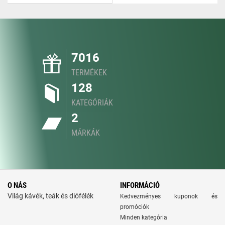
7016
TERMÉKEK
128
KATEGÓRIÁK
2
MÁRKÁK
O NÁS
INFORMÁCIÓ
Világ kávék, teák és diófélék
Kedvezményes kuponok és
promóciók
Minden kategória