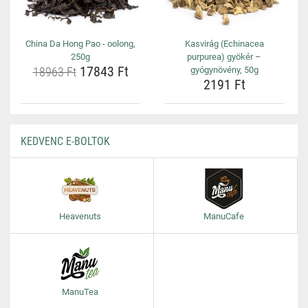
China Da Hong Pao - oolong,
Kasvirág (Echinacea
250g
purpurea) gyökér –
17843 Ft
18963 Ft
gyógynövény, 50g
2191 Ft
KEDVENC E-BOLTOK
Heavenuts
ManuCafe
ManuTea