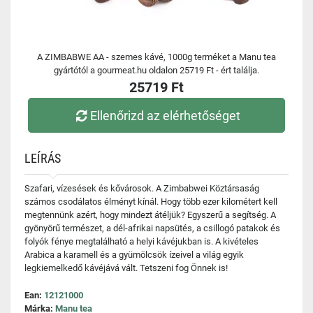
A ZIMBABWE AA - szemes kávé, 1000g terméket a Manu tea
gyártótól a gourmeat.hu oldalon 25719 Ft - ért találja.
25719 Ft
Ellenőrizd az elérhetőséget
LEÍRÁS
Szafari, vízesések és kővárosok. A Zimbabwei Köztársaság
számos csodálatos élményt kínál. Hogy több ezer kilométert kell
megtennünk azért, hogy mindezt átéljük? Egyszerű a segítség. A
gyönyörű természet, a dél-afrikai napsütés, a csillogó patakok és
folyók fénye megtalálható a helyi kávéjukban is. A kivételes
Arabica a karamell és a gyümölcsök ízeivel a világ egyik
legkiemelkedő kávéjává vált. Tetszeni fog Önnek is!
Ean:
12121000
Márka:
Manu tea