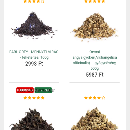
EARL GREY - MENNYEI VIRÁG
Orvosi
- fekete tea, 100g
angyalgyökér(Archangelica
2993 Ft
officinalis) – gyógynövény,
500g
5987 Ft
ÚJDONSÁG
KEDVEZMÉNY