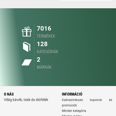
7016
TERMÉKEK
128
KATEGÓRIÁK
2
MÁRKÁK
O NÁS
INFORMÁCIÓ
Világ kávék, teák és diófélék
Kedvezményes kuponok és
promóciók
Minden kategória