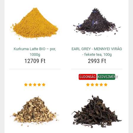
Kurkuma Latte BIO – por,
EARL GREY - MENNYEI VIRÁG
1000g
- fekete tea, 100g
12709 Ft
2993 Ft
ÚJDONSÁG
KEDVEZMÉNY