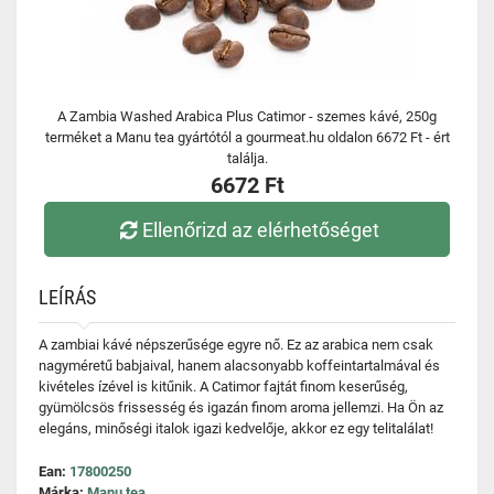
A Zambia Washed Arabica Plus Catimor - szemes kávé, 250g
terméket a Manu tea gyártótól a gourmeat.hu oldalon 6672 Ft - ért
találja.
6672 Ft
Ellenőrizd az elérhetőséget
LEÍRÁS
A zambiai kávé népszerűsége egyre nő. Ez az arabica nem csak
nagyméretű babjaival, hanem alacsonyabb koffeintartalmával és
kivételes ízével is kitűnik. A Catimor fajtát finom keserűség,
gyümölcsös frissesség és igazán finom aroma jellemzi. Ha Ön az
elegáns, minőségi italok igazi kedvelője, akkor ez egy telitalálat!
Ean:
17800250
Márka:
Manu tea