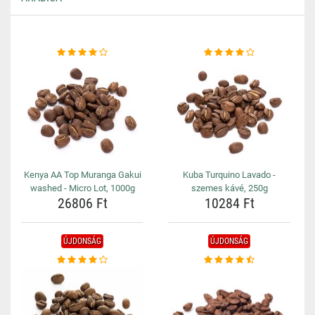
Kenya AA Top Muranga Gakui
Kuba Turquino Lavado -
washed - Micro Lot, 1000g
szemes kávé, 250g
26806 Ft
10284 Ft
ÚJDONSÁG
ÚJDONSÁG