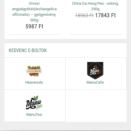
Orvosi
China Da Hong Pao - oolong,
angyalgyökér(Archangelica
250g
17843 Ft
officinalis) – gyógynövény,
18963 Ft
500g
5987 Ft
KEDVENC E-BOLTOK
Heavenuts
ManuCafe
ManuTea