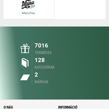
ManuTea
7016
TERMÉKEK
128
KATEGÓRIÁK
2
MÁRKÁK
O NÁS
INFORMÁCIÓ