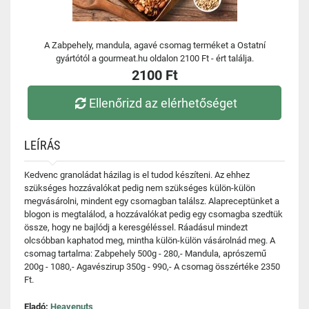
A Zabpehely, mandula, agavé csomag terméket a Ostatní
gyártótól a gourmeat.hu oldalon 2100 Ft - ért találja.
2100 Ft
Ellenőrizd az elérhetőséget
LEÍRÁS
Kedvenc granoládat házilag is el tudod készíteni. Az ehhez
szükséges hozzávalókat pedig nem szükséges külön-külön
megvásárolni, mindent egy csomagban találsz. Alapreceptünket a
blogon is megtalálod, a hozzávalókat pedig egy csomagba szedtük
össze, hogy ne bajlódj a keresgéléssel. Ráadásul mindezt
olcsóbban kaphatod meg, mintha külön-külön vásárolnád meg. A
csomag tartalma: Zabpehely 500g - 280,- Mandula, aprószemű
200g - 1080,- Agavészirup 350g - 990,- A csomag összértéke 2350
Ft.
Eladó:
Heavenuts