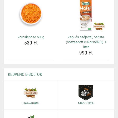
Vöröslencse 500g
Zab- és szójaital, barista
530 Ft
(hozzáadott cukor nélkül) 1
liter
990 Ft
KEDVENC E-BOLTOK
Heavenuts
ManuCafe