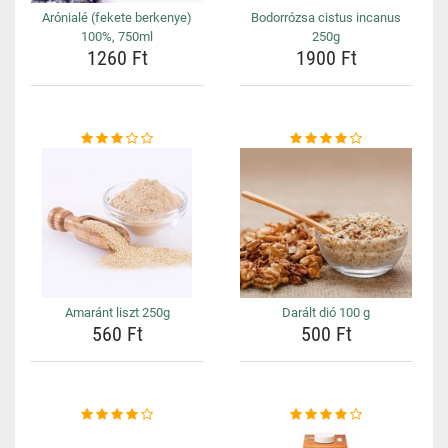
Arónialé (fekete berkenye)
Bodorrózsa cistus incanus
100%, 750ml
250g
1260 Ft
1900 Ft
Amaránt liszt 250g
Darált dió 100 g
560 Ft
500 Ft