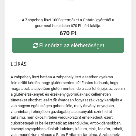
A Zabpehely liszt 1000g terméket a Ostatní gyártótól a
gourmeat.hu oldalon 670 Ft - ért találja.
670 Ft
Ellenőrizd az elérhetőséget
LEÍRÁS
A zabpehely liszt hatása A zabpehely liszt esetében gyakran
felmerülő kérdés, hogy gluténmentes-e?! Fontos tudnunk, hogy
maga a zab alapvetően gluténmentes, de a zab fehérjéje, az avenin
a gluténérzékenyek és érzékeny gyomrúaknak kellemetlen
tüneteket okozhat, ezért ők óvatosan fogyasszák vagy kerüljék! A
zab nagyon egészséges gabonaféle, mely ásványi anyagban,
vitaminban, fehérjében gazdagabb, alacsonyabb szénhidrát
tartalmú, nem okoz hirtelen vércukorszint emelkedést, ezért
cukorbetegek is beilleszthetik az étrendjükbe. Antioxidánsokban,
ásványi anyagokban dúskál: kalcium, kálium, cink, foszfor, kobalt,
vas, magnézium. Magas a B- és E-vitamin-tartalma. A zabpehely