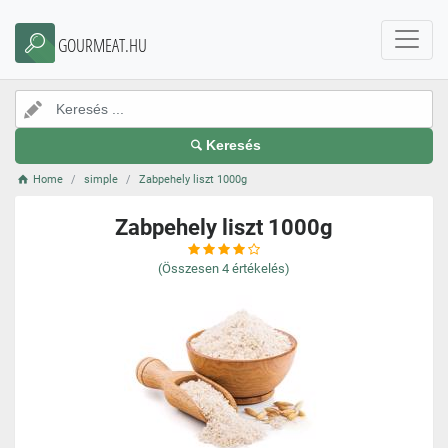
GOURMEAT.HU
Keresés
Home
simple
Zabpehely liszt 1000g
Zabpehely liszt 1000g
(Összesen
4
értékelés)