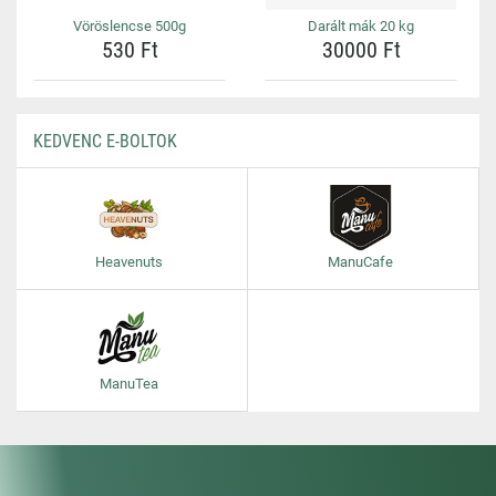
Vöröslencse 500g
Darált mák 20 kg
530 Ft
30000 Ft
KEDVENC E-BOLTOK
Heavenuts
ManuCafe
ManuTea