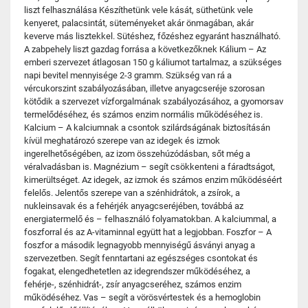
liszt felhasználása Készíthetünk vele kását, süthetünk vele
kenyeret, palacsintát, süteményeket akár önmagában, akár
keverve más lisztekkel. Sütéshez, főzéshez egyaránt használható.
A zabpehely liszt gazdag forrása a következőknek Kálium – Az
emberi szervezet átlagosan 150 g káliumot tartalmaz, a szükséges
napi bevitel mennyisége 2-3 gramm. Szükség van rá a
vércukorszint szabályozásában, illetve anyagcseréje szorosan
kötődik a szervezet vízforgalmának szabályozásához, a gyomorsav
termelődéséhez, és számos enzim normális működéséhez is.
Kalcium – A kalciumnak a csontok szilárdságának biztosításán
kívül meghatározó szerepe van az idegek és izmok
ingerelhetőségében, az izom összehúzódásban, sőt még a
véralvadásban is. Magnézium – segít csökkenteni a fáradtságot,
kimerültséget. Az idegek, az izmok és számos enzim működéséért
felelős. Jelentős szerepe van a szénhidrátok, a zsírok, a
nukleinsavak és a fehérjék anyagcseréjében, továbbá az
energiatermelő és – felhasználó folyamatokban. A kalciummal, a
foszforral és az A-vitaminnal együtt hat a legjobban. Foszfor – A
foszfor a második legnagyobb mennyiségű ásványi anyag a
szervezetben. Segít fenntartani az egészséges csontokat és
fogakat, elengedhetetlen az idegrendszer működéséhez, a
fehérje-, szénhidrát-, zsír anyagcseréhez, számos enzim
működéséhez. Vas – segít a vörösvértestek és a hemoglobin