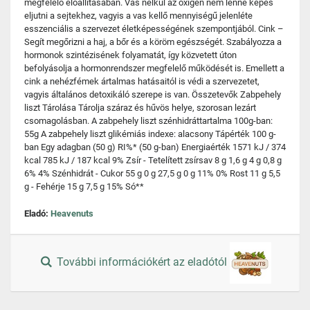
megfelelő előállításában. Vas nélkül az oxigén nem lenne képes
eljutni a sejtekhez, vagyis a vas kellő mennyiségű jelenléte
esszenciális a szervezet életképességének szempontjából. Cink –
Segít megőrizni a haj, a bőr és a köröm egészségét. Szabályozza a
hormonok szintézisének folyamatát, így közvetett úton
befolyásolja a hormonrendszer megfelelő működését is. Emellett a
cink a nehézfémek ártalmas hatásaitól is védi a szervezetet,
vagyis általános detoxikáló szerepe is van. Összetevők Zabpehely
liszt Tárolása Tárolja száraz és hűvös helye, szorosan lezárt
csomagolásban. A zabpehely liszt szénhidráttartalma 100g-ban:
55g A zabpehely liszt glikémiás indexe: alacsony Tápérték 100 g-
ban Egy adagban (50 g) RI%* (50 g-ban) Energiaérték 1571 kJ / 374
kcal 785 kJ / 187 kcal 9% Zsír - Tetelített zsírsav 8 g 1,6 g 4 g 0,8 g
6% 4% Szénhidrát - Cukor 55 g 0 g 27,5 g 0 g 11% 0% Rost 11 g 5,5
g - Fehérje 15 g 7,5 g 15% Só**
Eladó:
Heavenuts
További információkért az eladótól