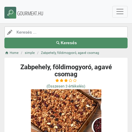
GOURMEAT.HU
Keresés
Home
simple
Zabpehely, földimogyoró, agavé csomag
Zabpehely, földimogyoró, agavé
csomag
(Összesen
3
értékelés)