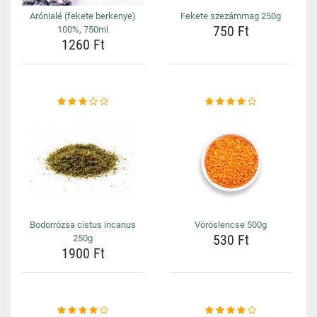
Arónialé (fekete berkenye)
Fekete szezámmag 250g
750 Ft
100%, 750ml
1260 Ft
Bodorrózsa cistus incanus
Vöröslencse 500g
530 Ft
250g
1900 Ft