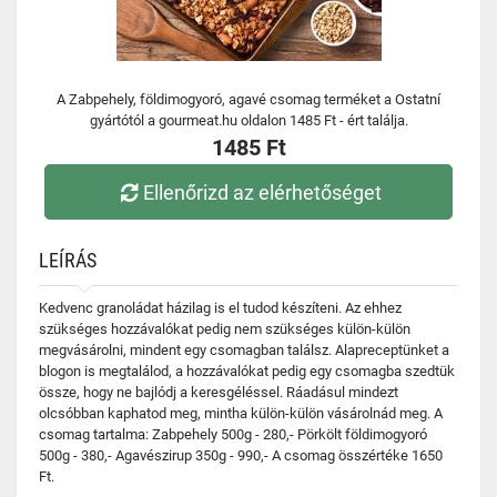
A Zabpehely, földimogyoró, agavé csomag terméket a Ostatní
gyártótól a gourmeat.hu oldalon 1485 Ft - ért találja.
1485 Ft
Ellenőrizd az elérhetőséget
LEÍRÁS
Kedvenc granoládat házilag is el tudod készíteni. Az ehhez
szükséges hozzávalókat pedig nem szükséges külön-külön
megvásárolni, mindent egy csomagban találsz. Alapreceptünket a
blogon is megtalálod, a hozzávalókat pedig egy csomagba szedtük
össze, hogy ne bajlódj a keresgéléssel. Ráadásul mindezt
olcsóbban kaphatod meg, mintha külön-külön vásárolnád meg. A
csomag tartalma: Zabpehely 500g - 280,- Pörkölt földimogyoró
500g - 380,- Agavészirup 350g - 990,- A csomag összértéke 1650
Ft.