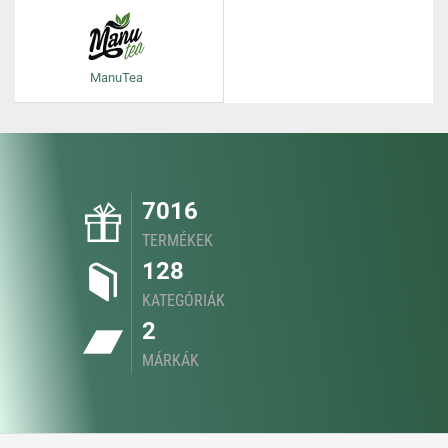
ManuTea
7016
TERMÉKEK
128
KATEGÓRIÁK
2
MÁRKÁK