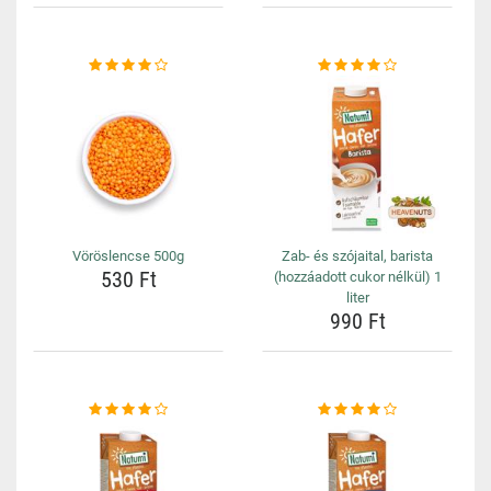
Vöröslencse 500g
Zab- és szójaital, barista
530 Ft
(hozzáadott cukor nélkül) 1
liter
990 Ft