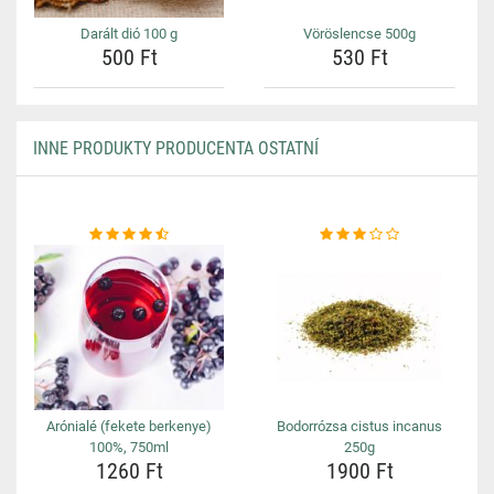
Darált dió 100 g
Vöröslencse 500g
500 Ft
530 Ft
INNE PRODUKTY PRODUCENTA OSTATNÍ
Arónialé (fekete berkenye)
Bodorrózsa cistus incanus
100%, 750ml
250g
1260 Ft
1900 Ft