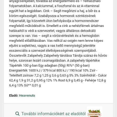
anyagcseréjében, továbbá az energiatermelő és – felhasználó
folyamatokban. A kalciummal, a foszforral és az A-vitaminnal
együtt hat a legjobban. Cink – Segít megőrizni a haj, a bőr és a
köröm egészségét. Szabályozza a hormonok szintézisének
folyamatát, így közvetett úton befolyásolja a hormonrendszer
megfelelő működését is. Emellett a cink a nehézfémek ártalmas
hatásaitól is védi a szervezetet, vagyis általános detoxikáló
szerepe is van. Vas – segít a vörösvértestek és a hemoglobin
megfelelő előállításában. Vas nélkül az oxigén nem lenne képes
eljutni a sejtekhez, vagyis a vas kellő mennyiségű jelenléte
esszenciális a szervezet életképességének szempontjából.
Összetevők Zabpehely Zabpehely tárolása Tárolja száraz és hűvös
helye, szorosan lezárt csomagolásban. A zabpehely tápértéke
Tápérték 100 g-ban Egy adagban (50g) RI%* (50 g-ban)
Energiaérték 1600 kJ / 379 kcal 800 kJ / 190 kcal 10% Zsír -
Tetelített zsírsav 7,2 g 1,25 g 3,6 g 0,63 g 5% 3% Szénhidrát - Cukor
62,4 g 1,9 g 31,2 g 0,95 g 12% 1% Rost 6,9 g 3,45 g - Fehérje 12,8 g
6,4 g 13% Só** 0,01 g
Eladó:
Heavenuts
További információkért az eladótól