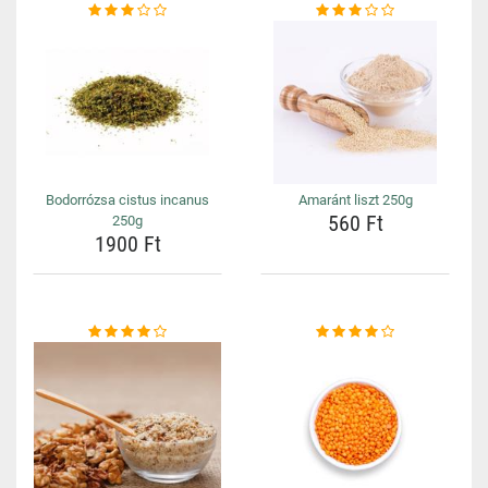
Bodorrózsa cistus incanus
Amaránt liszt 250g
560 Ft
250g
1900 Ft