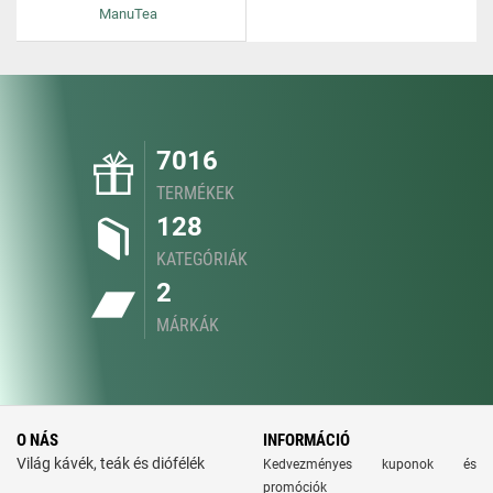
ManuTea
7016
TERMÉKEK
128
KATEGÓRIÁK
2
MÁRKÁK
O NÁS
INFORMÁCIÓ
Világ kávék, teák és diófélék
Kedvezményes kuponok és
promóciók