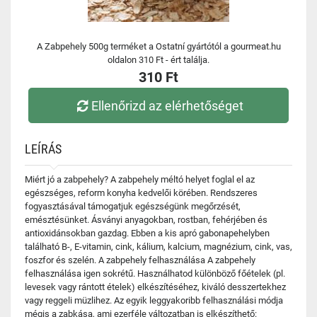
A Zabpehely 500g terméket a Ostatní gyártótól a gourmeat.hu
oldalon 310 Ft - ért találja.
310 Ft
Ellenőrizd az elérhetőséget
LEÍRÁS
Miért jó a zabpehely? A zabpehely méltó helyet foglal el az
egészséges, reform konyha kedvelői körében. Rendszeres
fogyasztásával támogatjuk egészségünk megőrzését,
emésztésünket. Ásványi anyagokban, rostban, fehérjében és
antioxidánsokban gazdag. Ebben a kis apró gabonapehelyben
található B-, E-vitamin, cink, kálium, kalcium, magnézium, cink, vas,
foszfor és szelén. A zabpehely felhasználása A zabpehely
felhasználása igen sokrétű. Használhatod különböző főételek (pl.
levesek vagy rántott ételek) elkészítéséhez, kiváló desszertekhez
vagy reggeli müzlihez. Az egyik leggyakoribb felhasználási módja
mégis a zabkása, ami ezerféle változatban is elkészíthető: