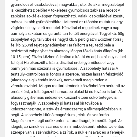
gyümölccsel, csokoládéval, magvakkal, stb. De akár még zabtejet
is készíthetsz belőle! A tökéletes gyümölcsös zabkása recept A
zabkása sokféleképpen fogyasztható. Valaki csokoládéval ízesíti,
mások inkább gyümölcsökkel. Mi most az utóbbira mutatunk egy
végtelenül egyszerű receptet. Készítsd el reggelinek vagy a nap
bármely szakában és garantáltan feltölt energiával. Tegyél kb. 50g
zabpelyhet egy tál vízbe és hagyd kb. 5 percig ázni Eközben forralj
fel kb. 250ml tejet egy edényben Ha felforrt a tej, tedd bele a
beáztatott zabpelyhet és alacsony lángon főzd kásás állagúra (kb.
10-15 perc) Főzés közben édesítsd a kását és adj hozzá egy csipet
fahéjat Ha elkészült a kása, díszítsd erdei gyümölccsel vagy
bármilyen más szezonális gyümölccsel. A zabpehely hatásai A
testsúly-kontrollban is fontos a szerepe, hiszen lassan felszívódó
(alacsony a glikémiás indexe), nem emeli meg hirtelen a
vércukorszintet. Magas rosttartalmának köszönhetően serkenti az
emésztést, a teltségérzet hamarabb alakul ki és tovább is tart. Az
alacsony glikémiás indexének köszönhetően cukorbetegek is
fogyaszthatják. A zabpehely jó hatással bír továbbá a
koleszterinszintre, a szív- és érrendszerre; a rákmegelőzésben is
segít. A zabpehely kitűnő magnézium-, cink- és vasforrás.
Magnézium – segít csökkenteni a fáradtságot, kimerültséget. Az
idegek, az izmok és számos enzim működéséért felelős. Jelentős
szerepe van a szénhidrátok, a zsírok, a nukleinsavak és a fehérjék