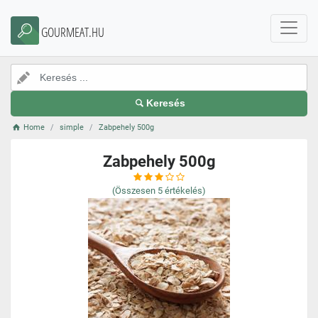
GOURMEAT.HU
Keresés
Home
simple
Zabpehely 500g
Zabpehely 500g
(Összesen
5
értékelés)