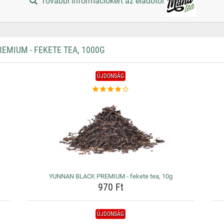
További információkért az eladótól
MIUM - FEKETE TEA, 1000G
ÚJDONSÁG
YUNNAN BLACK PREMIUM - fekete tea, 10g
970 Ft
ÚJDONSÁG