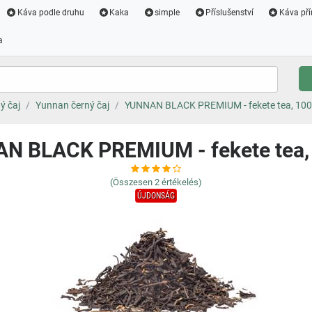
Káva podle druhu
Kaka
simple
Příslušenství
Káva pří
a
ý čaj
Yunnan černý čaj
YUNNAN BLACK PREMIUM - fekete tea, 10
N BLACK PREMIUM - fekete tea,
(Összesen
2
értékelés)
ÚJDONSÁG