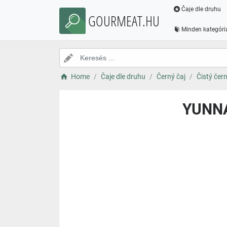
Čaje dle druhu
GOURMEAT.HU
Minden kategóri
Home
Čaje dle druhu
Černý čaj
Čistý čern
YUNNA