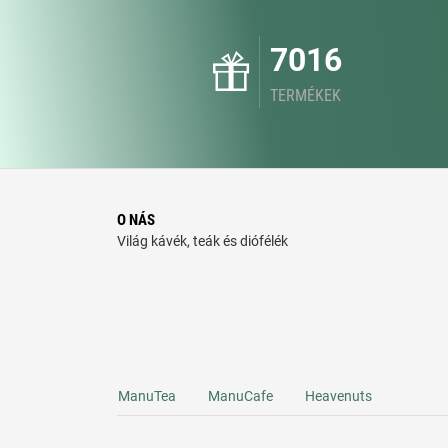
7016
TERMÉKEK
O NÁS
Világ kávék, teák és diófélék
ManuTea
ManuCafe
Heavenuts