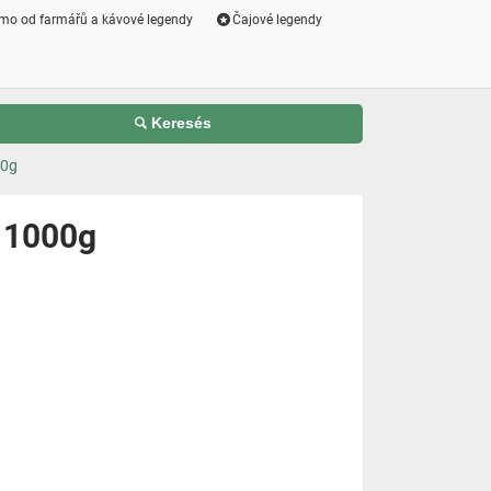
mo od farmářů a kávové legendy
Čajové legendy
Keresés
00g
 1000g