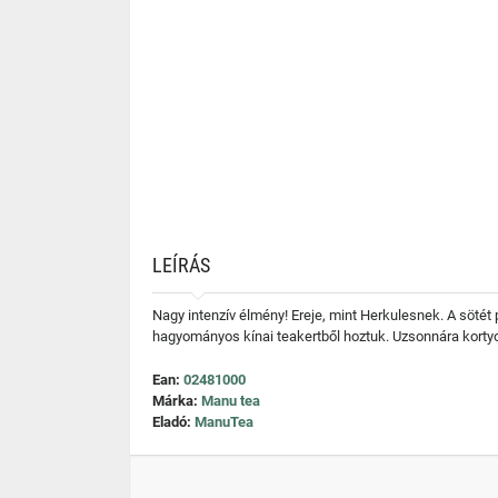
LEÍRÁS
Nagy intenzív élmény! Ereje, mint Herkulesnek. A sötét 
hagyományos kínai teakertből hoztuk. Uzsonnára kortyo
Ean:
02481000
Márka:
Manu tea
Eladó:
ManuTea