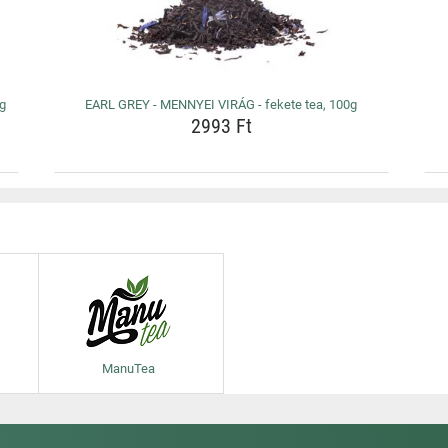
0g
EARL GREY - MENNYEI VIRÁG - fekete tea, 100g
2993 Ft
ManuTea