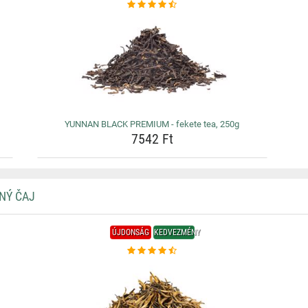
YUNNAN BLACK PREMIUM - fekete tea, 250g
7542 Ft
NÝ ČAJ
ÚJDONSÁG
KEDVEZMÉNY