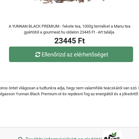
A YUNNAN BLACK PREMIUM - fekete tea, 1000g terméket a Manu tea
gyártótól a gourmeat.hu oldalon 23445 Ft - ért találja.
23445 Ft
Ellenőrizd az elérhetőséget
piros öntet világosan a tudtunkra adja, hegy nem valamiféle teácskáról van szó.
lgasson Yunnan Black Premium-ot és repdesni fog az energiától és a jókedvtől 