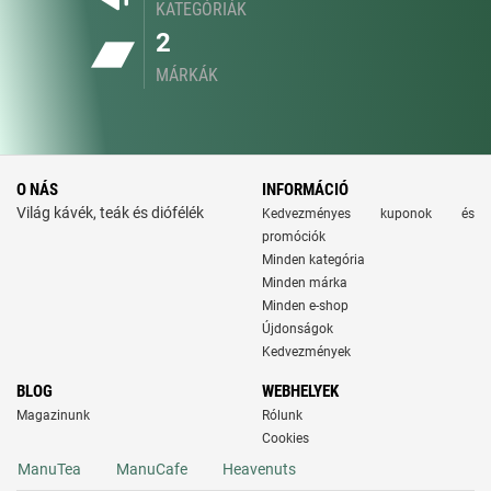
KATEGÓRIÁK
2
MÁRKÁK
O NÁS
INFORMÁCIÓ
Világ kávék, teák és diófélék
Kedvezményes kuponok és
promóciók
Minden kategória
Minden márka
Minden e-shop
Újdonságok
Kedvezmények
BLOG
WEBHELYEK
Magazinunk
Rólunk
Cookies
ManuTea
ManuCafe
Heavenuts