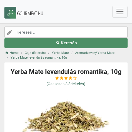
GOURMEAT.HU
Keresés
Home
Čaje dle druhu
Yerba Mate
Aromatizovaný Yerba Mate
Yerba Mate levendulás romantika, 10g
Yerba Mate levendulás romantika, 10g
(Összesen
3
értékelés)