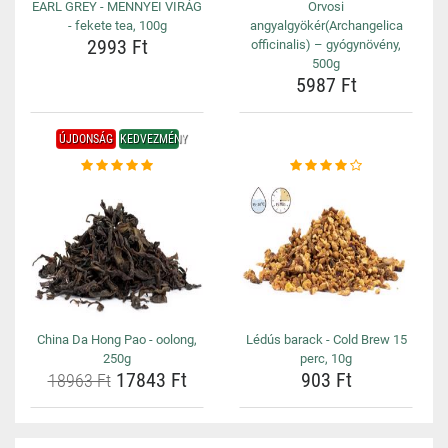
EARL GREY - MENNYEI VIRÁG
Orvosi
- fekete tea, 100g
angyalgyökér(Archangelica
2993 Ft
officinalis) – gyógynövény,
500g
5987 Ft
ÚJDONSÁG
KEDVEZMÉNY
China Da Hong Pao - oolong,
Lédús barack - Cold Brew 15
250g
perc, 10g
17843 Ft
903 Ft
18963 Ft