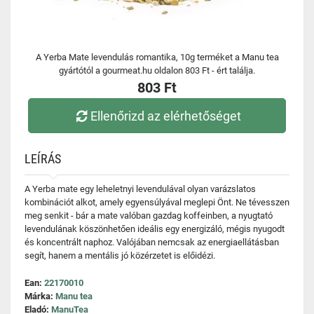
A Yerba Mate levendulás romantika, 10g terméket a Manu tea
gyártótól a gourmeat.hu oldalon 803 Ft - ért találja.
803 Ft
Ellenőrizd az elérhetőséget
LEÍRÁS
A Yerba mate egy leheletnyi levendulával olyan varázslatos
kombinációt alkot, amely egyensúlyával meglepi Önt. Ne tévesszen
meg senkit - bár a mate valóban gazdag koffeinben, a nyugtató
levendulának köszönhetően ideális egy energizáló, mégis nyugodt
és koncentrált naphoz. Valójában nemcsak az energiaellátásban
segít, hanem a mentális jó közérzetet is előidézi.
Ean:
22170010
Márka:
Manu tea
Eladó:
ManuTea