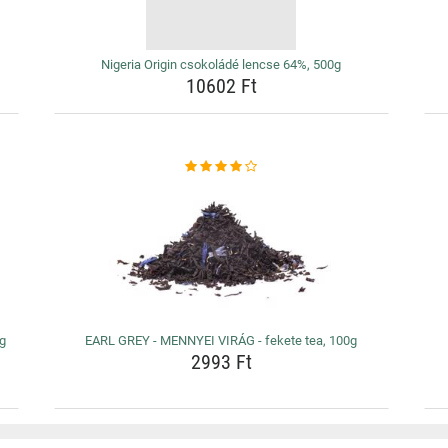
Nigeria Origin csokoládé lencse 64%, 500g
10602 Ft
0g
EARL GREY - MENNYEI VIRÁG - fekete tea, 100g
2993 Ft