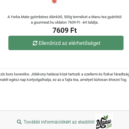
A Yerba Mate gyömbéres élénkítő, 500g terméket a Manu tea gyártótól
a gourmeat.hu oldalon 7609 Ft - ért találja.
7609 Ft
Ellenőrizd az elérhetőséget
zín bors keveréke. Jótékony hatásai közé tartozik a szellemi és fizikai fáradts
ét egész nap kortyolgathatja, ez az a fajta tea, amelyet biztosan élvezni fog.
További információkért az eladótól