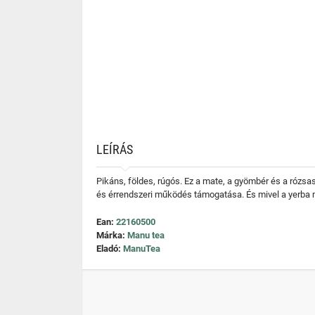
LEÍRÁS
Pikáns, földes, rúgós. Ez a mate, a gyömbér és a rózsas
és érrendszeri működés támogatása. És mivel a yerba mat
Ean:
22160500
Márka:
Manu tea
Eladó:
ManuTea