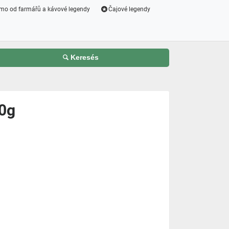
mo od farmářů a kávové legendy
Čajové legendy
Keresés
00g