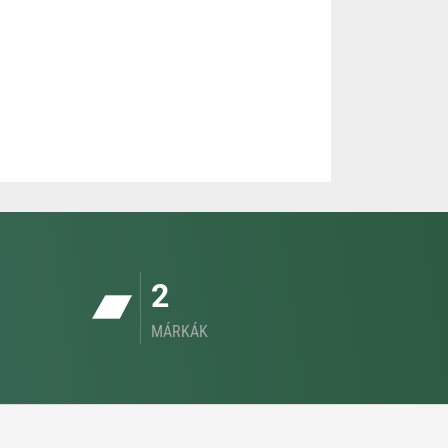
2
MÁRKÁK