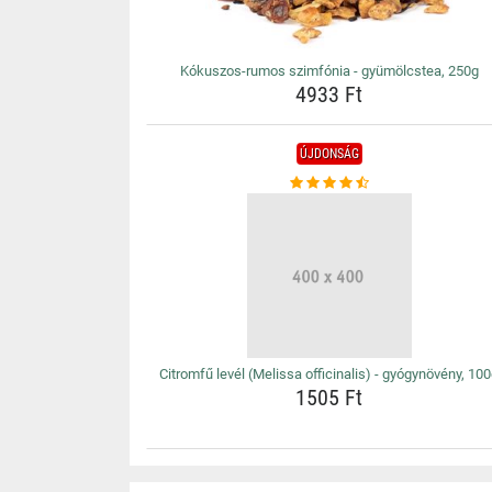
Kókuszos-rumos szimfónia - gyümölcstea, 250g
4933 Ft
ÚJDONSÁG
Citromfű levél (Melissa officinalis) - gyógynövény, 10
1505 Ft