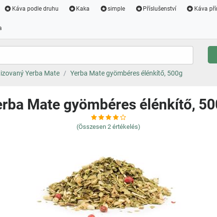
Káva podle druhu
Kaka
simple
Příslušenství
Káva pří
a
izovaný Yerba Mate
Yerba Mate gyömbéres élénkítő, 500g
rba Mate gyömbéres élénkítő, 5
(Összesen
2
értékelés)