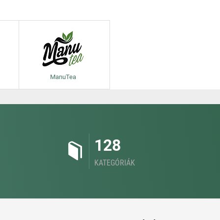
ManuTea
128
KATEGÓRIÁK