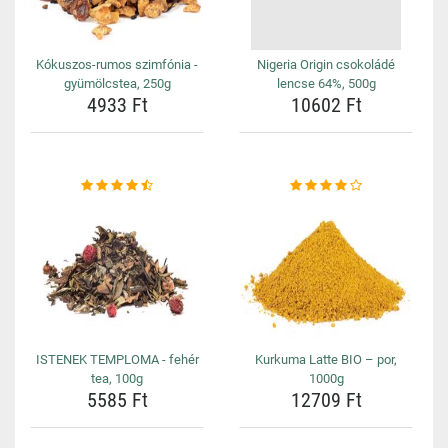
Kókuszos-rumos szimfónia -
Nigeria Origin csokoládé
gyümölcstea, 250g
lencse 64%, 500g
4933 Ft
10602 Ft
ISTENEK TEMPLOMA - fehér
Kurkuma Latte BIO – por,
tea, 100g
1000g
5585 Ft
12709 Ft