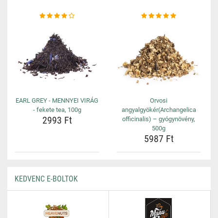
EARL GREY - MENNYEI VIRÁG
Orvosi
- fekete tea, 100g
angyalgyökér(Archangelica
2993 Ft
officinalis) – gyógynövény,
500g
5987 Ft
KEDVENC E-BOLTOK