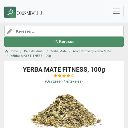
GOURMEAT.HU
Keresés
Home
Čaje dle druhu
Yerba Mate
Aromatizovaný Yerba Mate
YERBA MATE FITNESS, 100g
YERBA MATE FITNESS, 100g
(Összesen
4
értékelés)