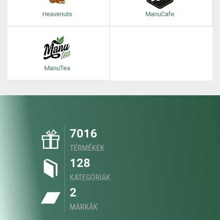
Heavenuts
ManuCafe
ManuTea
7016
TERMÉKEK
128
KATEGÓRIÁK
2
MÁRKÁK