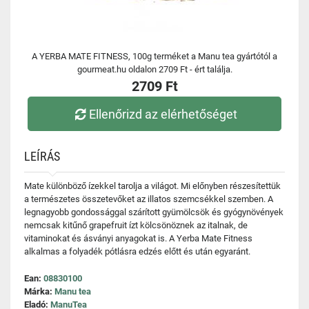
A YERBA MATE FITNESS, 100g terméket a Manu tea gyártótól a
gourmeat.hu oldalon 2709 Ft - ért találja.
2709 Ft
Ellenőrizd az elérhetőséget
LEÍRÁS
Mate különböző ízekkel tarolja a világot. Mi előnyben részesítettük
a természetes összetevőket az illatos szemcsékkel szemben. A
legnagyobb gondossággal szárított gyümölcsök és gyógynövények
nemcsak kitűnő grapefruit ízt kölcsönöznek az italnak, de
vitaminokat és ásványi anyagokat is. A Yerba Mate Fitness
alkalmas a folyadék pótlásra edzés előtt és után egyaránt.
Ean:
08830100
Márka:
Manu tea
Eladó:
ManuTea