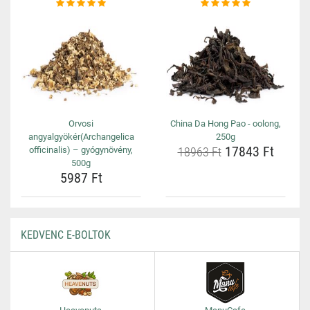
Orvosi
China Da Hong Pao - oolong,
angyalgyökér(Archangelica
250g
17843 Ft
officinalis) – gyógynövény,
18963 Ft
500g
5987 Ft
KEDVENC E-BOLTOK