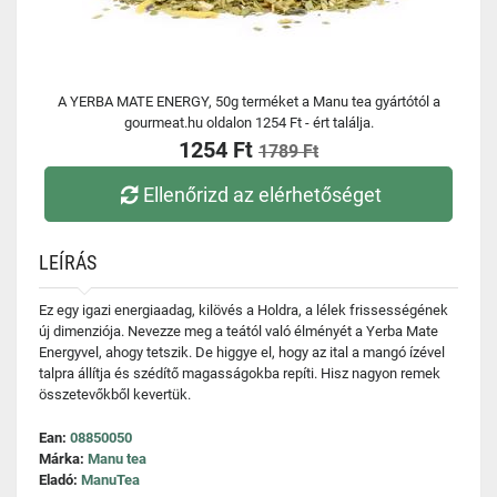
A YERBA MATE ENERGY, 50g terméket a Manu tea gyártótól a
gourmeat.hu oldalon 1254 Ft - ért találja.
1254 Ft
1789 Ft
Ellenőrizd az elérhetőséget
LEÍRÁS
Ez egy igazi energiaadag, kilövés a Holdra, a lélek frissességének
új dimenziója. Nevezze meg a teától való élményét a Yerba Mate
Energyvel, ahogy tetszik. De higgye el, hogy az ital a mangó ízével
talpra állítja és szédítő magasságokba repíti. Hisz nagyon remek
összetevőkből kevertük.
Ean:
08850050
Márka:
Manu tea
Eladó:
ManuTea