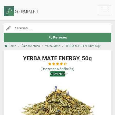
GOURMEAT.HU
Keresés
Home
Čaje dle druhu
Yerba Mate
YERBA MATE ENERGY, 50g
YERBA MATE ENERGY, 50g
(Összesen
5
értékelés)
KEDVEZMÉNY