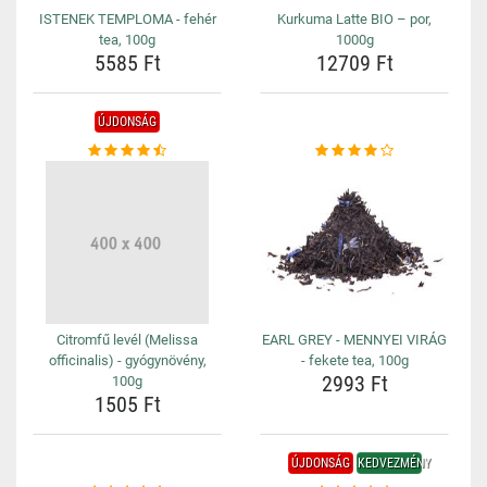
ISTENEK TEMPLOMA - fehér
Kurkuma Latte BIO – por,
tea, 100g
1000g
5585 Ft
12709 Ft
ÚJDONSÁG
Citromfű levél (Melissa
EARL GREY - MENNYEI VIRÁG
officinalis) - gyógynövény,
- fekete tea, 100g
2993 Ft
100g
1505 Ft
ÚJDONSÁG
KEDVEZMÉNY