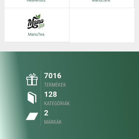
Heavenuts
ManuCafe
ManuTea
7016
TERMÉKEK
128
KATEGÓRIÁK
2
MÁRKÁK