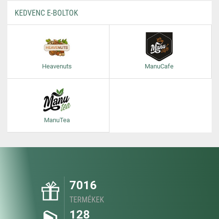
KEDVENC E-BOLTOK
Heavenuts
ManuCafe
ManuTea
7016
TERMÉKEK
128