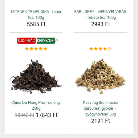
ISTENEK TEMPLOMA - fehér
EARL GREY - MENNYEI VIRÁG
tea, 100g
- fekete tea, 100g
5585 Ft
2993 Ft
ÚJDONSÁG
KEDVEZMÉNY
China Da Hong Pao - oolong,
Kasvirág (Echinacea
250g
purpurea) gyökér –
17843 Ft
18963 Ft
gyógynövény, 50g
2191 Ft