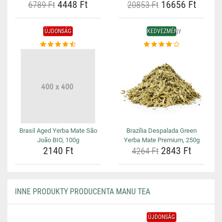
4448 Ft
16656 Ft
6789 Ft
20853 Ft
ÚJDONSÁG
KEDVEZMÉNY
Brasil Aged Yerba Mate São
Brazília Despalada Green
João BIO, 100g
Yerba Mate Premium, 250g
2140 Ft
2843 Ft
4264 Ft
INNE PRODUKTY PRODUCENTA MANU TEA
ÚJDONSÁG