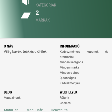
KATEGÓRIÁK
2
MÁRKÁK
O NÁS
INFORMÁCIÓ
Világ kávék, teák és diófélék
Kedvezményes kuponok és
promóciók
Minden kategória
Minden márka
Minden e-shop
Újdonságok
Kedvezmények
BLOG
WEBHELYEK
Magazinunk
Rólunk
Cookies
ManuTea
ManuCafe
Heavenuts