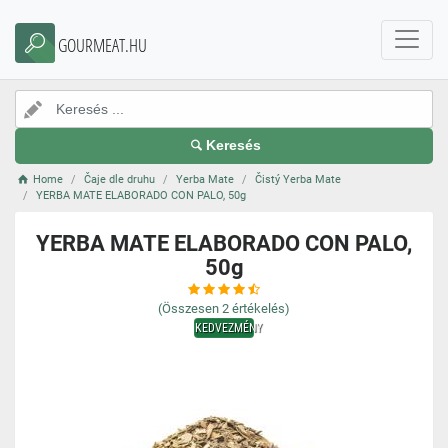
GOURMEAT.HU
Keresés
Home
Čaje dle druhu
Yerba Mate
Čistý Yerba Mate
YERBA MATE ELABORADO CON PALO, 50g
YERBA MATE ELABORADO CON PALO,
50g
(Összesen
2
értékelés)
KEDVEZMÉNY