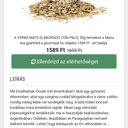
A YERBA MATE ELABORADO CON PALO, 50g terméket a Manu
tea gyártótól a gourmeat.hu oldalon 1589 Ft - ért találja.
1589 Ft
1605 Ft
Ellenőrizd az elérhetőséget
LEÍRÁS
Mit kínálhatnak Önnek Dél-Amerikában? Akár egy gyönyörű
étteremben, akár egy szegény család látogatásakor a város szélén,
mindig meleg Mate-val vendégelik meg. A zöld indián kincset
korábban koka levelekkel rágták. Mivel nagy stimuláló
képességekkel rendelkezik, ma is használják teakészítéshez.
Argentínában, Chilében, Brazíliában és Paraguayban nemzeti
italként tekintik. Lehet, hogy letelepszik az Ön otthonában is...