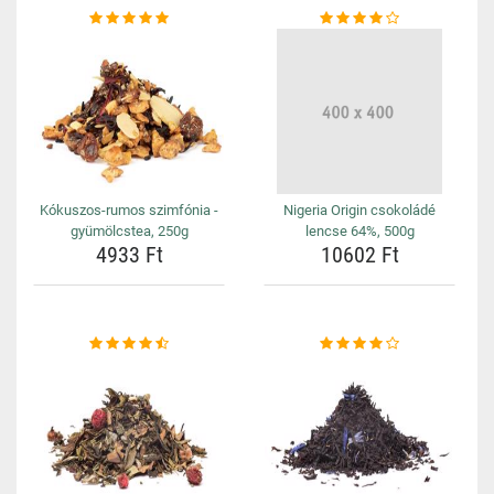
Kókuszos-rumos szimfónia -
Nigeria Origin csokoládé
gyümölcstea, 250g
lencse 64%, 500g
4933 Ft
10602 Ft