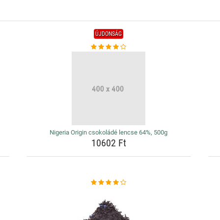
ÚJDONSÁG
Nigeria Origin csokoládé lencse 64%, 500g
10602 Ft