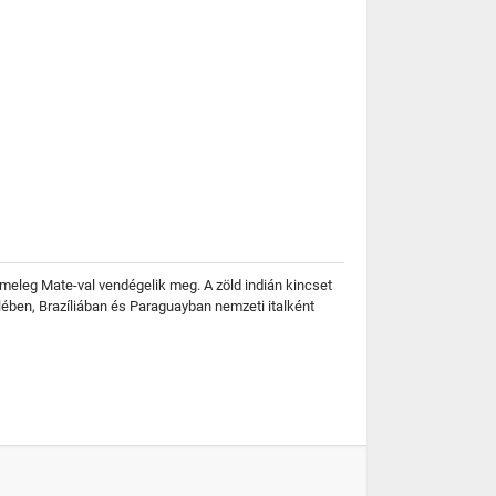
meleg Mate-val vendégelik meg. A zöld indián kincset
lében, Brazíliában és Paraguayban nemzeti italként