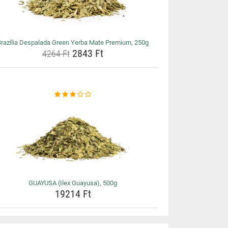
Brazília Despalada Green Yerba Mate Premium, 250g
2843 Ft
4264 Ft
GUAYUSA (Ilex Guayusa), 500g
19214 Ft