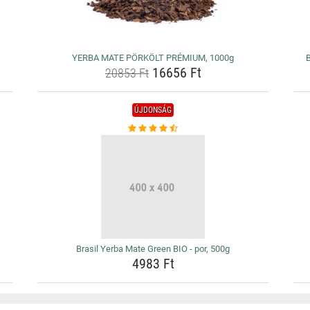
YERBA MATE PÖRKÖLT PRÉMIUM, 1000g
16656 Ft
20853 Ft
ÚJDONSÁG
Brasil Yerba Mate Green BIO - por, 500g
4983 Ft