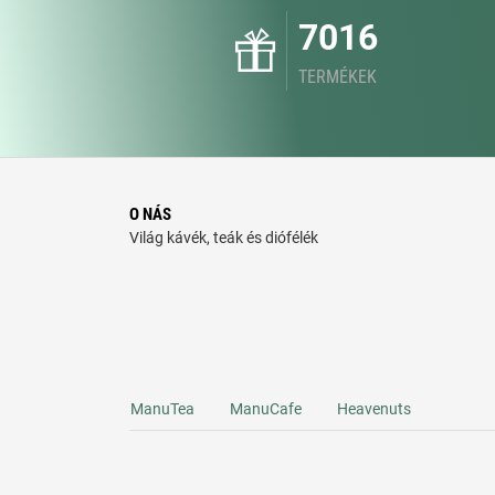
7016
TERMÉKEK
O NÁS
Világ kávék, teák és diófélék
ManuTea
ManuCafe
Heavenuts