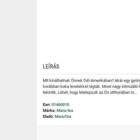
LEÍRÁS
Mit kínálhatnak Önnek Dél-Amerikában? Akár egy gyönyö
korábban koka levelekkel rágták. Mivel nagy stimuláló
tekintik. Lehet, hogy letelepszik az Ön otthonában is...
Ean:
01460010
Márka:
Manu tea
Eladó:
ManuTea