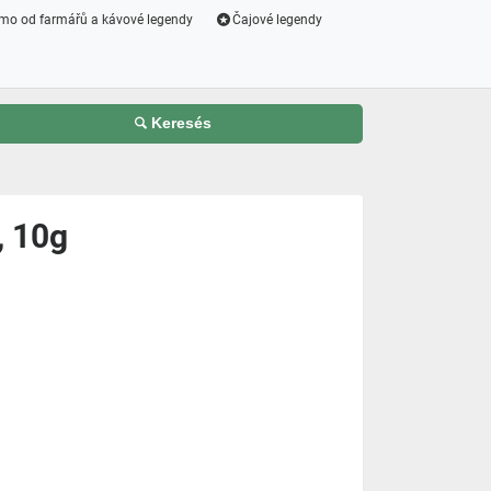
mo od farmářů a kávové legendy
Čajové legendy
Keresés
 10g