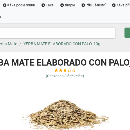
Káva podle druhu
Kaka
simple
Příslušenství
Káva pří
a
erba Mate
YERBA MATE ELABORADO CON PALO, 10g
BA MATE ELABORADO CON PALO,
(Összesen
3
értékelés)