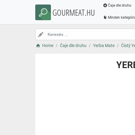
Čaje dle druhu
GOURMEAT.HU
Minden kategóri
Home
Čaje dle druhu
Yerba Mate
Čistý Y
YER