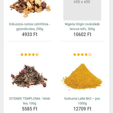
Kókuszos-rumos szimfónia -
Nigeria Origin csokoládé
gyümölcstea, 250g
lencse 64%, 500g
4933 Ft
10602 Ft
ISTENEK TEMPLOMA - fehér
Kurkuma Latte BIO – por,
tea, 100g
1000g
5585 Ft
12709 Ft