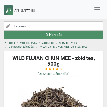
GOURMEAT.HU
Keresés
Home
Čaje dle druhu
Zelený čaj
Čistý zelený čaj
Gunpowder zelený čaj
WILD FUJIAN CHUN MEE - zöld tea, 500g
WILD FUJIAN CHUN MEE - zöld tea,
500g
(Összesen
3
értékelés)