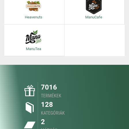
Heavenuts
ManuCafe
ManuTea
7016
TERMÉKEK
128
KATEGÓRIÁK
2