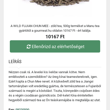
A WILD FUJIAN CHUN MEE - zöld tea, 500g terméket a Manu tea
gyártótól a gourmeat.hu oldalon 10167 Ft - ért találja.
10167 Ft
Ellenőrizd az elérhetőséget
LEÍRÁS
Nézzen csak rá. A levelei kis ívekbe vannak kötve. Nem
emlékezteti a szemöldökre? Az öreg kínai teamestereknek, igen.
Ezért kapta a Chun Mee nevet. A közkedvelt zöld tea a Jiangxi
tartományban volt eredetileg gyártva, de természetesen a Fujianból
származó is megéri a kóstolást. Tiszta, könnyedén csípősen édes
és a végén csodásan gyümölcsös. Dél-kelet Kína érintetetlen
hegyeiből származó tea az Ön teáskannájába is megtalálja az utat.
Ean:
09220500