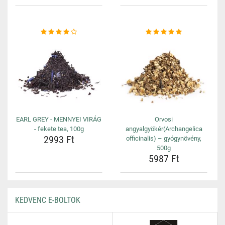
EARL GREY - MENNYEI VIRÁG
Orvosi
- fekete tea, 100g
angyalgyökér(Archangelica
2993 Ft
officinalis) – gyógynövény,
500g
5987 Ft
KEDVENC E-BOLTOK