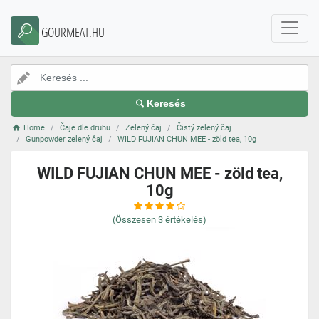
GOURMEAT.HU
Keresés
Home
Čaje dle druhu
Zelený čaj
Čistý zelený čaj
Gunpowder zelený čaj
WILD FUJIAN CHUN MEE - zöld tea, 10g
WILD FUJIAN CHUN MEE - zöld tea,
10g
(Összesen
3
értékelés)