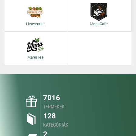
Heavenuts
ManuCafe
ManuTea
7016
TERMÉKEK
128
KATEGÓRIÁK
2