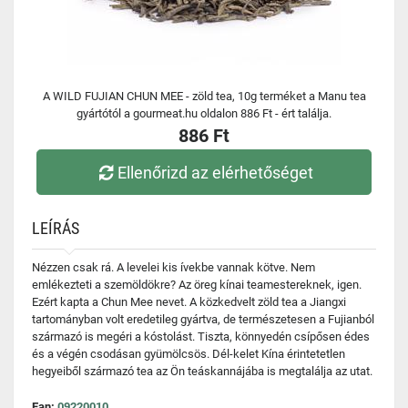
A WILD FUJIAN CHUN MEE - zöld tea, 10g terméket a Manu tea
gyártótól a gourmeat.hu oldalon 886 Ft - ért találja.
886 Ft
Ellenőrizd az elérhetőséget
LEÍRÁS
Nézzen csak rá. A levelei kis ívekbe vannak kötve. Nem
emlékezteti a szemöldökre? Az öreg kínai teamestereknek, igen.
Ezért kapta a Chun Mee nevet. A közkedvelt zöld tea a Jiangxi
tartományban volt eredetileg gyártva, de természetesen a Fujianból
származó is megéri a kóstolást. Tiszta, könnyedén csípősen édes
és a végén csodásan gyümölcsös. Dél-kelet Kína érintetetlen
hegyeiből származó tea az Ön teáskannájába is megtalálja az utat.
Ean:
09220010