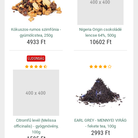
Kókuszos-rumos szimfónia -
Nigeria Origin csokoládé
gyümölcstea, 250g
lencse 64%, 500g
4933 Ft
10602 Ft
ÚJDONSÁG
Citromfű levél (Melissa
EARL GREY - MENNYEI VIRÁG
officinalis) - gyógynövény,
- fekete tea, 100g
2993 Ft
100g