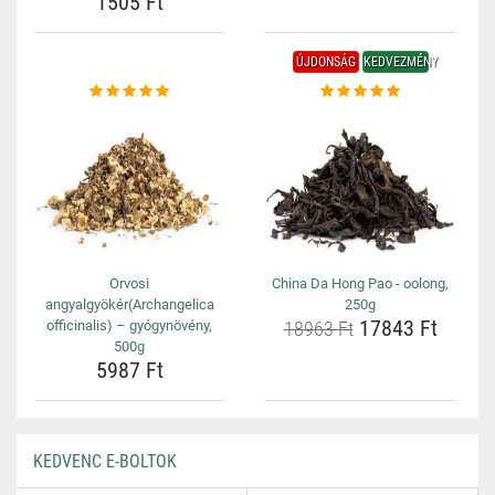
1505 Ft
ÚJDONSÁG
KEDVEZMÉNY
Orvosi
China Da Hong Pao - oolong,
angyalgyökér(Archangelica
250g
17843 Ft
officinalis) – gyógynövény,
18963 Ft
500g
5987 Ft
KEDVENC E-BOLTOK