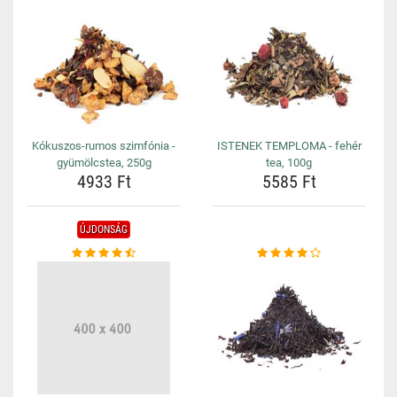
Kókuszos-rumos szimfónia -
ISTENEK TEMPLOMA - fehér
gyümölcstea, 250g
tea, 100g
4933 Ft
5585 Ft
ÚJDONSÁG