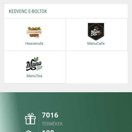
KEDVENC E-BOLTOK
Heavenuts
ManuCafe
ManuTea
7016
TERMÉKEK