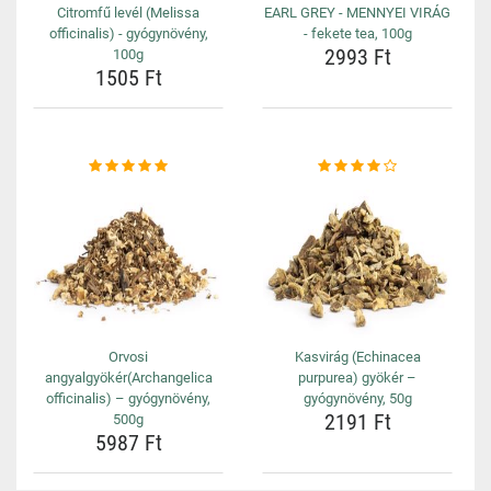
Citromfű levél (Melissa
EARL GREY - MENNYEI VIRÁG
officinalis) - gyógynövény,
- fekete tea, 100g
2993 Ft
100g
1505 Ft
Orvosi
Kasvirág (Echinacea
angyalgyökér(Archangelica
purpurea) gyökér –
officinalis) – gyógynövény,
gyógynövény, 50g
2191 Ft
500g
5987 Ft