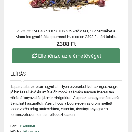
A VÖRÖS ÁFONYÁS KAKTUSZOS - zöld tea, 50g terméket a
Manu tea gyártótól a gourmeat.hu oldalon 2308 Ft - ért találja.
2308 Ft
Ellenőrizd az elérhetőséget
LEÍRÁS
Tapasztalat és öröm egyúttal - ilyen érzéseket kelt az egészségre
jó hatással lévő és az ízlelőbimbók számára nagyon ízletes tea
vörös áfonyával és jázmin virágokkal. Alapnak a nagyon népszerű
Senchat használtuk. Azért, hogy a bögréjében az öröm mellett
többszörös adag antioxidánst, vitamint, ásványi anyagot és
természetesen teint is felfedezhessen.
Ean:
01480050
Márka:
Manu tea