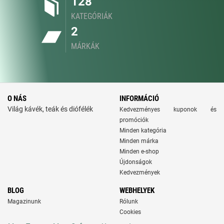
128
KATEGÓRIÁK
2
MÁRKÁK
O NÁS
INFORMÁCIÓ
Világ kávék, teák és diófélék
Kedvezményes kuponok és
promóciók
Minden kategória
Minden márka
Minden e-shop
Újdonságok
Kedvezmények
BLOG
WEBHELYEK
Magazinunk
Rólunk
Cookies