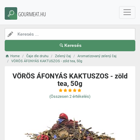
GOURMEAT.HU
Keresés
Home
Čaje dle druhu
Zelený čaj
Aromatizovaný zelený čaj
VÖRÖS ÁFONYÁS KAKTUSZOS - zöld tea, 50g
VÖRÖS ÁFONYÁS KAKTUSZOS - zöld
tea, 50g
(Összesen
2
értékelés)