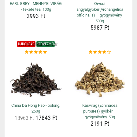
EARL GREY - MENNYEI VIRÁG
Orvosi
- fekete tea, 100g
angyalgyökér(Archangelica
2993 Ft
officinalis) – gyógynövény,
500g
5987 Ft
ÚJDONSÁG
KEDVEZMÉNY
China Da Hong Pao - oolong,
Kasvirág (Echinacea
250g
purpurea) gyökér –
17843 Ft
18963 Ft
gyógynövény, 50g
2191 Ft