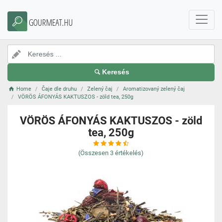
GOURMEAT.HU
Keresés
Home
Čaje dle druhu
Zelený čaj
Aromatizovaný zelený čaj
VÖRÖS ÁFONYÁS KAKTUSZOS - zöld tea, 250g
VÖRÖS ÁFONYÁS KAKTUSZOS - zöld
tea, 250g
(Összesen
3
értékelés)