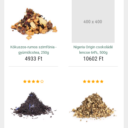
Kókuszos-rumos szimfónia -
Nigeria Origin csokoládé
gyümölcstea, 250g
lencse 64%, 500g
4933 Ft
10602 Ft