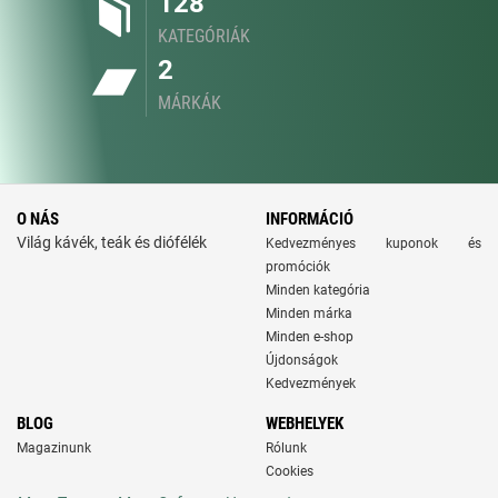
128
KATEGÓRIÁK
2
MÁRKÁK
O NÁS
INFORMÁCIÓ
Világ kávék, teák és diófélék
Kedvezményes kuponok és
promóciók
Minden kategória
Minden márka
Minden e-shop
Újdonságok
Kedvezmények
BLOG
WEBHELYEK
Magazinunk
Rólunk
Cookies