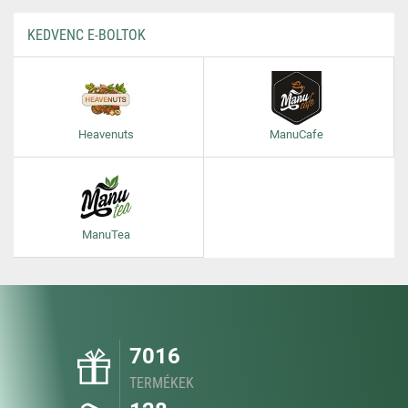
KEDVENC E-BOLTOK
Heavenuts
ManuCafe
ManuTea
7016
TERMÉKEK