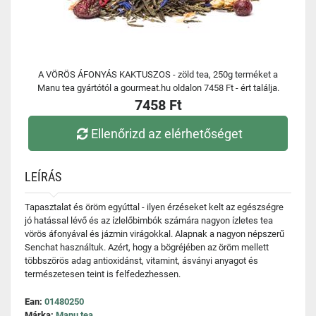
A VÖRÖS ÁFONYÁS KAKTUSZOS - zöld tea, 250g terméket a
Manu tea gyártótól a gourmeat.hu oldalon 7458 Ft - ért találja.
7458 Ft
Ellenőrizd az elérhetőséget
LEÍRÁS
Tapasztalat és öröm egyúttal - ilyen érzéseket kelt az egészségre
jó hatással lévő és az ízlelőbimbók számára nagyon ízletes tea
vörös áfonyával és jázmin virágokkal. Alapnak a nagyon népszerű
Senchat használtuk. Azért, hogy a bögréjében az öröm mellett
többszörös adag antioxidánst, vitamint, ásványi anyagot és
természetesen teint is felfedezhessen.
Ean:
01480250
Márka:
Manu tea