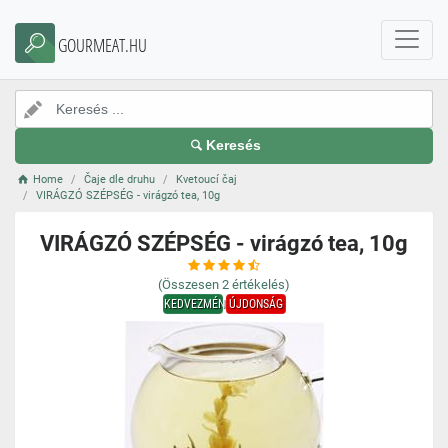
GOURMEAT.HU
Keresés
Home
Čaje dle druhu
Kvetoucí čaj
VIRÁGZÓ SZÉPSÉG - virágzó tea, 10g
VIRÁGZÓ SZÉPSÉG - virágzó tea, 10g
(Összesen
2
értékelés)
KEDVEZMÉNY
ÚJDONSÁG