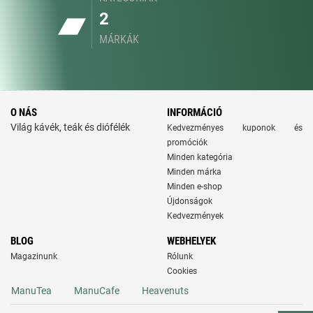
2
MÁRKÁK
O NÁS
INFORMÁCIÓ
Világ kávék, teák és diófélék
Kedvezményes kuponok és
promóciók
Minden kategória
Minden márka
Minden e-shop
Újdonságok
Kedvezmények
BLOG
WEBHELYEK
Magazinunk
Rólunk
Cookies
ManuTea
ManuCafe
Heavenuts