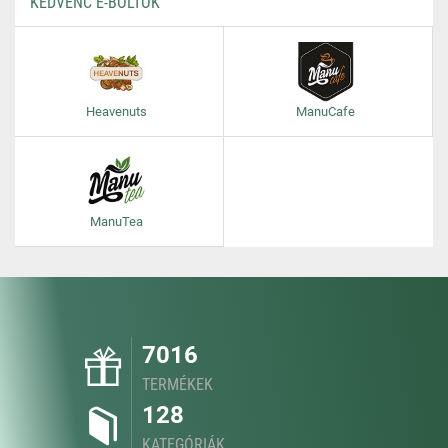
KEDVENC E-BOLTOK
Heavenuts
ManuCafe
ManuTea
7016
TERMÉKEK
128
KATEGÓRIÁK