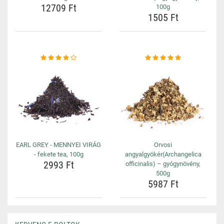
12709 Ft
100g
1505 Ft
EARL GREY - MENNYEI VIRÁG
Orvosi
- fekete tea, 100g
angyalgyökér(Archangelica
2993 Ft
officinalis) – gyógynövény,
500g
5987 Ft