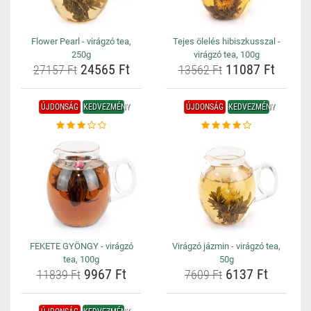
Flower Pearl - virágzó tea,
Tejes ölelés hibiszkusszal -
250g
virágzó tea, 100g
24565 Ft
11087 Ft
27157 Ft
13562 Ft
ÚJDONSÁG
KEDVEZMÉNY
ÚJDONSÁG
KEDVEZMÉNY
FEKETE GYÖNGY - virágzó
Virágzó jázmin - virágzó tea,
tea, 100g
50g
9967 Ft
6137 Ft
11839 Ft
7609 Ft