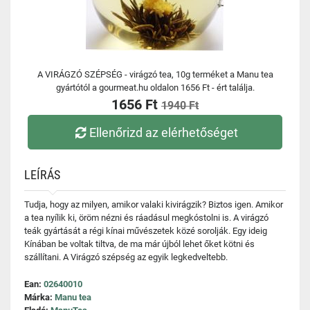
A VIRÁGZÓ SZÉPSÉG - virágzó tea, 10g terméket a Manu tea
gyártótól a gourmeat.hu oldalon 1656 Ft - ért találja.
1656 Ft
1940 Ft
Ellenőrizd az elérhetőséget
LEÍRÁS
Tudja, hogy az milyen, amikor valaki kivirágzik? Biztos igen. Amikor
a tea nyílik ki, öröm nézni és ráadásul megkóstolni is. A virágzó
teák gyártását a régi kínai művészetek közé sorolják. Egy ideig
Kínában be voltak tiltva, de ma már újból lehet őket kötni és
szállítani. A Virágzó szépség az egyik legkedveltebb.
Ean:
02640010
Márka:
Manu tea