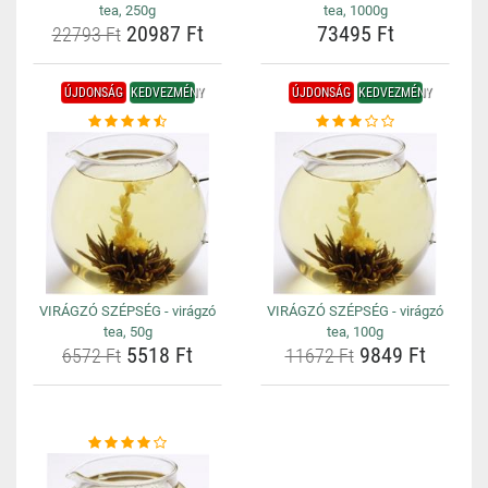
tea, 250g
tea, 1000g
20987 Ft
73495 Ft
22793 Ft
ÚJDONSÁG
KEDVEZMÉNY
ÚJDONSÁG
KEDVEZMÉNY
VIRÁGZÓ SZÉPSÉG - virágzó
VIRÁGZÓ SZÉPSÉG - virágzó
tea, 50g
tea, 100g
5518 Ft
9849 Ft
6572 Ft
11672 Ft