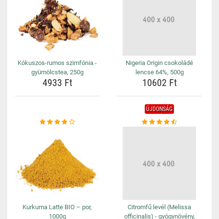
Kókuszos-rumos szimfónia -
Nigeria Origin csokoládé
gyümölcstea, 250g
lencse 64%, 500g
4933 Ft
10602 Ft
ÚJDONSÁG
Kurkuma Latte BIO – por,
Citromfű levél (Melissa
1000g
officinalis) - gyógynövény,