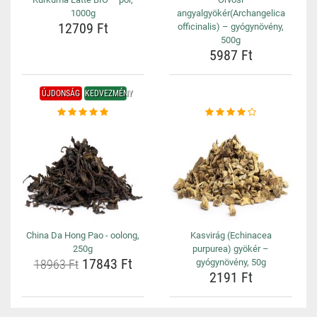
1000g
angyalgyökér(Archangelica
12709 Ft
officinalis) – gyógynövény,
500g
5987 Ft
ÚJDONSÁG
KEDVEZMÉNY
China Da Hong Pao - oolong,
Kasvirág (Echinacea
250g
purpurea) gyökér –
17843 Ft
18963 Ft
gyógynövény, 50g
2191 Ft