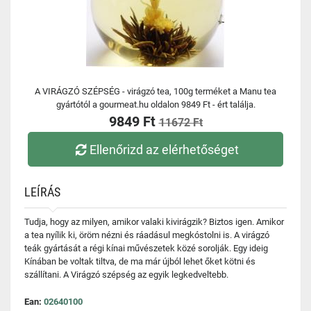
A VIRÁGZÓ SZÉPSÉG - virágzó tea, 100g terméket a Manu tea
gyártótól a gourmeat.hu oldalon 9849 Ft - ért találja.
9849 Ft
11672 Ft
Ellenőrizd az elérhetőséget
LEÍRÁS
Tudja, hogy az milyen, amikor valaki kivirágzik? Biztos igen. Amikor
a tea nyílik ki, öröm nézni és ráadásul megkóstolni is. A virágzó
teák gyártását a régi kínai művészetek közé sorolják. Egy ideig
Kínában be voltak tiltva, de ma már újból lehet őket kötni és
szállítani. A Virágzó szépség az egyik legkedveltebb.
Ean:
02640100