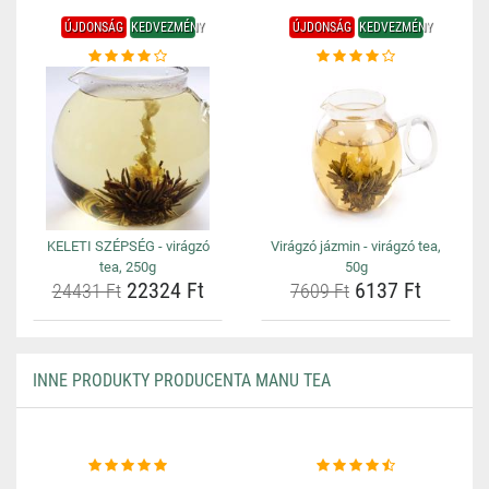
ÚJDONSÁG
KEDVEZMÉNY
ÚJDONSÁG
KEDVEZMÉNY
KELETI SZÉPSÉG - virágzó
Virágzó jázmin - virágzó tea,
tea, 250g
50g
22324 Ft
6137 Ft
24431 Ft
7609 Ft
INNE PRODUKTY PRODUCENTA MANU TEA