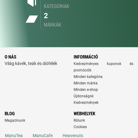
KATEGÓRIÁK
2
MÁRKÁK
O NÁS
INFORMÁCIÓ
Világ kávék, teák és diófélék
Kedvezményes kuponok és
promóciók
Minden kategória
Minden márka
Minden e-shop
Újdonságok
Kedvezmények
BLOG
WEBHELYEK
Magazinunk
Rólunk
Cookies
ManuTea
ManuCafe
Heavenuts