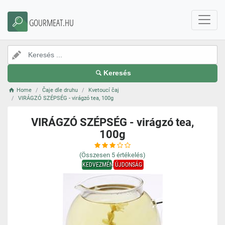
GOURMEAT.HU
Keresés
Home
Čaje dle druhu
Kvetoucí čaj
VIRÁGZÓ SZÉPSÉG - virágzó tea, 100g
VIRÁGZÓ SZÉPSÉG - virágzó tea,
100g
(Összesen
5
értékelés)
KEDVEZMÉNY
ÚJDONSÁG