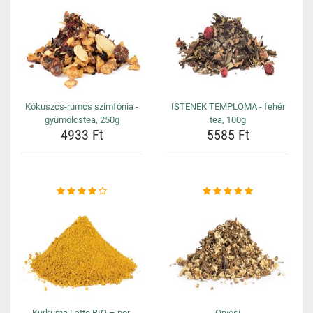
Kókuszos-rumos szimfónia -
ISTENEK TEMPLOMA - fehér
gyümölcstea, 250g
tea, 100g
4933 Ft
5585 Ft
Kurkuma Latte BIO – por,
Orvosi