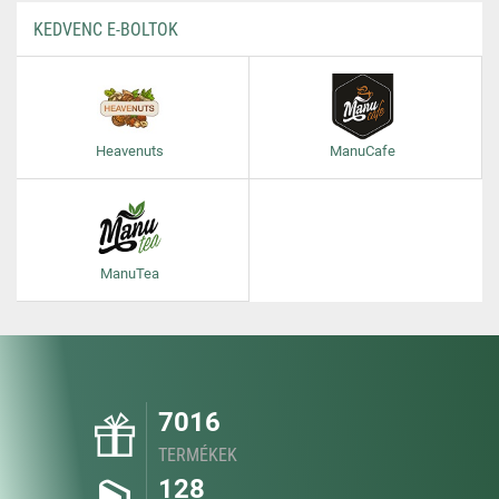
KEDVENC E-BOLTOK
Heavenuts
ManuCafe
ManuTea
7016
TERMÉKEK
128