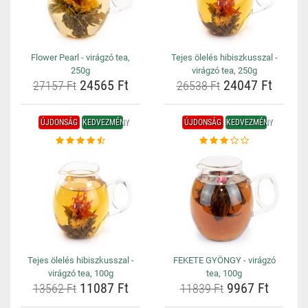
Flower Pearl - virágzó tea,
Tejes ölelés hibiszkusszal -
250g
virágzó tea, 250g
24565 Ft
24047 Ft
27157 Ft
26538 Ft
ÚJDONSÁG
KEDVEZMÉNY
ÚJDONSÁG
KEDVEZMÉNY
Tejes ölelés hibiszkusszal -
FEKETE GYÖNGY - virágzó
virágzó tea, 100g
tea, 100g
11087 Ft
9967 Ft
13562 Ft
11839 Ft