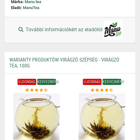
Márka:
Manu tea
Eladó:
ManuTea
További információkért az eladótól
WARIANTY PRODUKTÓW VIRÁGZÓ SZÉPSÉG - VIRÁGZÓ
TEA, 100G
ÚJDONSÁG
KEDVEZMÉNY
ÚJDONSÁG
KEDVEZMÉNY