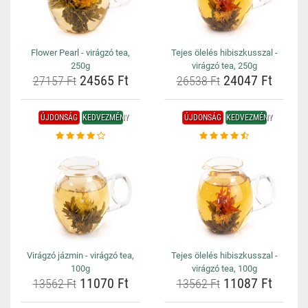
Flower Pearl - virágzó tea,
Tejes ölelés hibiszkusszal -
250g
virágzó tea, 250g
24565 Ft
24047 Ft
27157 Ft
26538 Ft
ÚJDONSÁG
KEDVEZMÉNY
ÚJDONSÁG
KEDVEZMÉNY
Virágzó jázmin - virágzó tea,
Tejes ölelés hibiszkusszal -
100g
virágzó tea, 100g
11070 Ft
11087 Ft
13562 Ft
13562 Ft