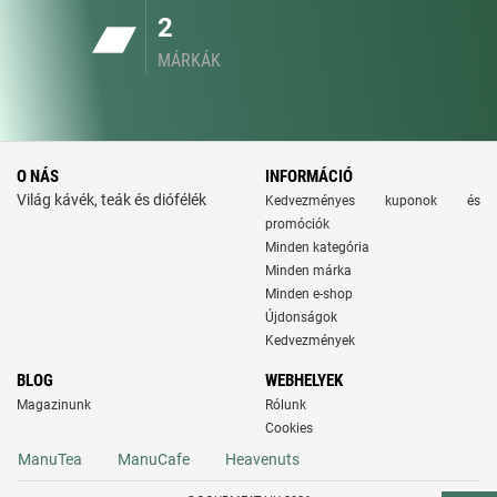
2
MÁRKÁK
O NÁS
INFORMÁCIÓ
Világ kávék, teák és diófélék
Kedvezményes kuponok és
promóciók
Minden kategória
Minden márka
Minden e-shop
Újdonságok
Kedvezmények
BLOG
WEBHELYEK
Magazinunk
Rólunk
Cookies
ManuTea
ManuCafe
Heavenuts