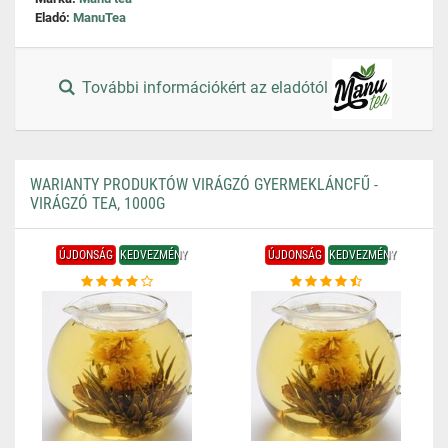
Eladó:
ManuTea
További információkért az eladótól
WARIANTY PRODUKTÓW VIRÁGZÓ GYERMEKLÁNCFŰ -
VIRÁGZÓ TEA, 1000G
ÚJDONSÁG
KEDVEZMÉNY
ÚJDONSÁG
KEDVEZMÉNY