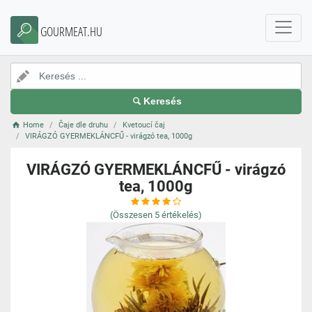
GOURMEAT.HU
Keresés
Home
Čaje dle druhu
Kvetoucí čaj
VIRÁGZÓ GYERMEKLÁNCFŰ - virágzó tea, 1000g
VIRÁGZÓ GYERMEKLÁNCFŰ - virágzó
tea, 1000g
(Összesen
5
értékelés)