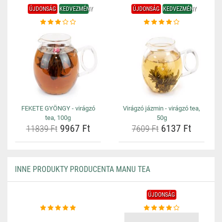
ÚJDONSÁG
KEDVEZMÉNY
ÚJDONSÁG
KEDVEZMÉNY
FEKETE GYÖNGY - virágzó
Virágzó jázmin - virágzó tea,
tea, 100g
50g
9967 Ft
6137 Ft
11839 Ft
7609 Ft
INNE PRODUKTY PRODUCENTA MANU TEA
ÚJDONSÁG