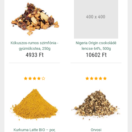
Kókuszos-rumos szimfónia -
Nigeria Origin csokoládé
gyümölcstea, 250g
lencse 64%, 500g
4933 Ft
10602 Ft
Kurkuma Latte BIO – por,
Orvosi