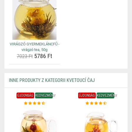
VIRÁGZÓ GYERMEKLÁNCFŰ -
virágzó tea, 50g
5786 Ft
7023 Ft
INNE PRODUKTY Z KATEGORII KVETOUCÍ ČAJ
ÚJDONSÁG
KEDVEZMÉNY
ÚJDONSÁG
KEDVEZMÉNY