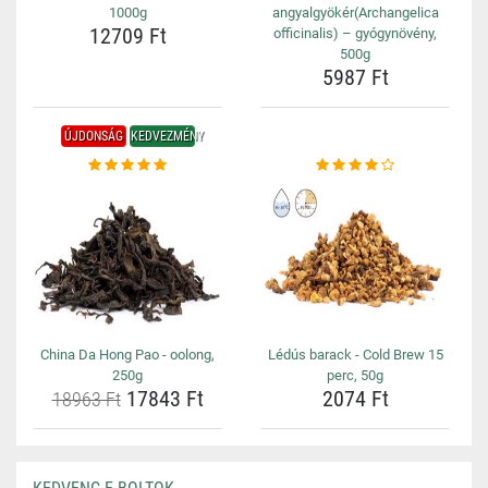
1000g
angyalgyökér(Archangelica
12709 Ft
officinalis) – gyógynövény,
500g
5987 Ft
ÚJDONSÁG
KEDVEZMÉNY
China Da Hong Pao - oolong,
Lédús barack - Cold Brew 15
250g
perc, 50g
17843 Ft
2074 Ft
18963 Ft