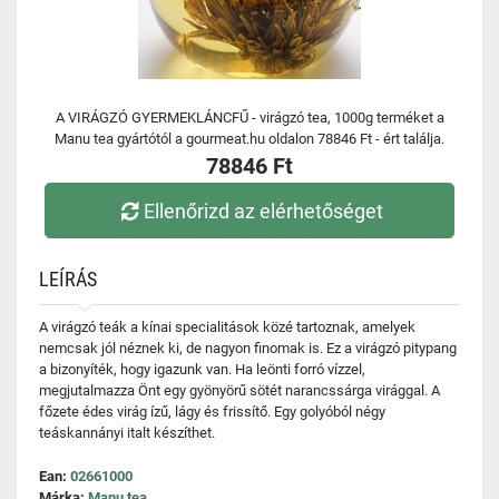
A VIRÁGZÓ GYERMEKLÁNCFŰ - virágzó tea, 1000g terméket a
Manu tea gyártótól a gourmeat.hu oldalon 78846 Ft - ért találja.
78846 Ft
Ellenőrizd az elérhetőséget
LEÍRÁS
A virágzó teák a kínai specialitások közé tartoznak, amelyek
nemcsak jól néznek ki, de nagyon finomak is. Ez a virágzó pitypang
a bizonyíték, hogy igazunk van. Ha leönti forró vízzel,
megjutalmazza Önt egy gyönyörű sötét narancssárga virággal. A
főzete édes virág ízű, lágy és frissítő. Egy golyóból négy
teáskannányi italt készíthet.
Ean:
02661000
Márka:
Manu tea