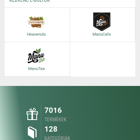
KEDVENC E-BOLTOK
Heavenuts
ManuCafe
ManuTea
7016
TERMÉKEK
128
KATEGÓRIÁK