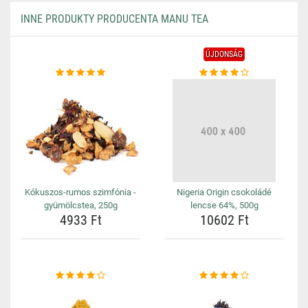
INNE PRODUKTY PRODUCENTA MANU TEA
ÚJDONSÁG
Kókuszos-rumos szimfónia -
Nigeria Origin csokoládé
gyümölcstea, 250g
lencse 64%, 500g
4933 Ft
10602 Ft