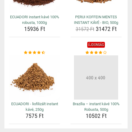
ECUADORI instant kávé 100%
PERUI KOFFEIN MENTES
robusta, 1000g
INSTANT KÁVÉ - BIO, 500g
15936 Ft
31472 Ft
31572 Ft
ÚJDONSÁG
ECUADORI - liofilizált instant
Brazília – instant kávé 100%
kávé, 250g
Robusta, 500g
7575 Ft
10502 Ft