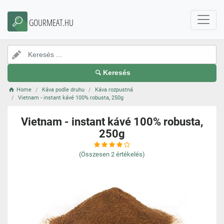
GOURMEAT.HU
Keresés
Home
Káva podle druhu
Káva rozpustná
Vietnam - instant kávé 100% robusta, 250g
Vietnam - instant kávé 100% robusta,
250g
(Összesen
2
értékelés)