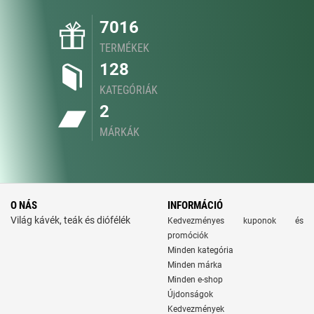
7016
TERMÉKEK
128
KATEGÓRIÁK
2
MÁRKÁK
O NÁS
INFORMÁCIÓ
Világ kávék, teák és diófélék
Kedvezményes kuponok és
promóciók
Minden kategória
Minden márka
Minden e-shop
Újdonságok
Kedvezmények