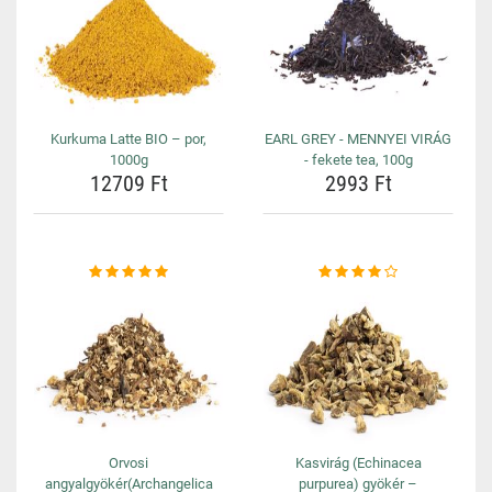
Kurkuma Latte BIO – por,
EARL GREY - MENNYEI VIRÁG
1000g
- fekete tea, 100g
12709 Ft
2993 Ft
Orvosi
Kasvirág (Echinacea
angyalgyökér(Archangelica
purpurea) gyökér –