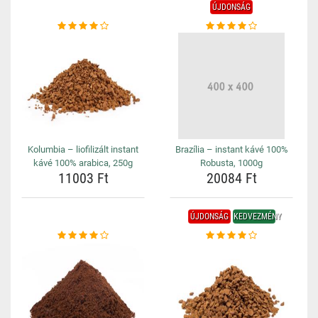
ÚJDONSÁG
Kolumbia – liofilizált instant
Brazília – instant kávé 100%
kávé 100% arabica, 250g
Robusta, 1000g
11003 Ft
20084 Ft
ÚJDONSÁG
KEDVEZMÉNY