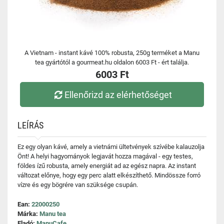
A Vietnam - instant kávé 100% robusta, 250g terméket a Manu
tea gyártótól a gourmeat.hu oldalon 6003 Ft - ért találja.
6003 Ft
Ellenőrizd az elérhetőséget
LEÍRÁS
Ez egy olyan kávé, amely a vietnámi ültetvények szívébe kalauzolja
Önt! A helyi hagyományok legjavát hozza magával - egy testes,
földes ízű robusta, amely energiát ad az egész napra. Az instant
változat előnye, hogy egy perc alatt elkészíthető. Mindössze forró
vízre és egy bögrére van szüksége csupán.
Ean:
22000250
Márka:
Manu tea
Eladó:
ManuCafe