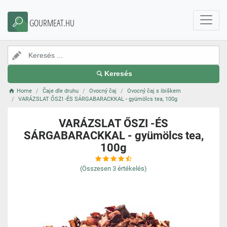
GOURMEAT.HU
Keresés
Home
Čaje dle druhu
Ovocný čaj
Ovocný čaj s ibiškem
VARÁZSLAT ŐSZI -ÉS SÁRGABARACKKAL - gyümölcs tea, 100g
VARÁZSLAT ŐSZI -ÉS
SÁRGABARACKKAL - gyümölcs tea,
100g
(Összesen
3
értékelés)