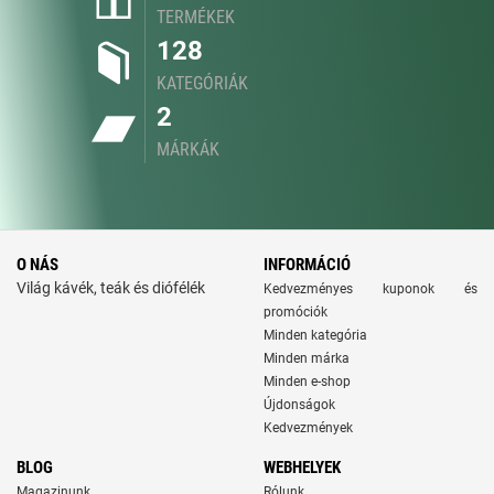
TERMÉKEK
128
KATEGÓRIÁK
2
MÁRKÁK
O NÁS
INFORMÁCIÓ
Világ kávék, teák és diófélék
Kedvezményes kuponok és
promóciók
Minden kategória
Minden márka
Minden e-shop
Újdonságok
Kedvezmények
BLOG
WEBHELYEK
Magazinunk
Rólunk