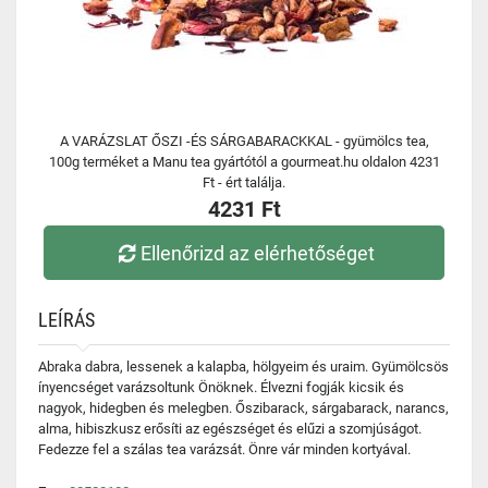
A VARÁZSLAT ŐSZI -ÉS SÁRGABARACKKAL - gyümölcs tea,
100g terméket a Manu tea gyártótól a gourmeat.hu oldalon 4231
Ft - ért találja.
4231 Ft
Ellenőrizd az elérhetőséget
LEÍRÁS
Abraka dabra, lessenek a kalapba, hölgyeim és uraim. Gyümölcsös
ínyencséget varázsoltunk Önöknek. Élvezni fogják kicsik és
nagyok, hidegben és melegben. Őszibarack, sárgabarack, narancs,
alma, hibiszkusz erősíti az egészséget és elűzi a szomjúságot.
Fedezze fel a szálas tea varázsát. Önre vár minden kortyával.