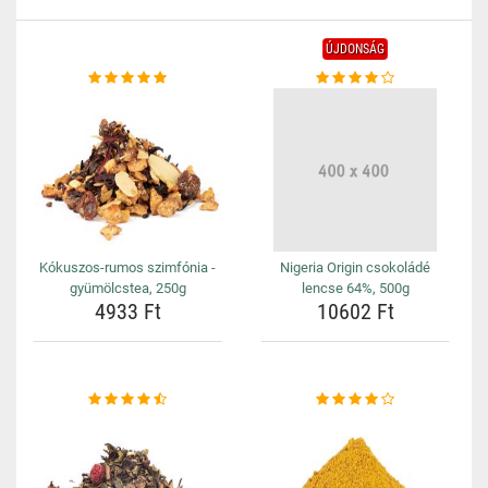
ÚJDONSÁG
Kókuszos-rumos szimfónia -
Nigeria Origin csokoládé
gyümölcstea, 250g
lencse 64%, 500g
4933 Ft
10602 Ft