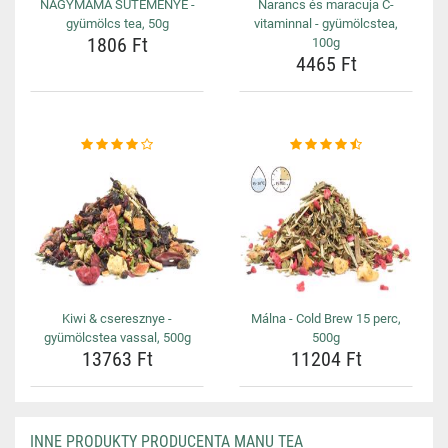
NAGYMAMA SÜTEMÉNYE -
Narancs és maracuja C-
gyümölcs tea, 50g
vitaminnal - gyümölcstea,
1806 Ft
100g
4465 Ft
Kiwi & cseresznye -
Málna - Cold Brew 15 perc,
gyümölcstea vassal, 500g
500g
13763 Ft
11204 Ft
INNE PRODUKTY PRODUCENTA MANU TEA