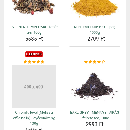
ISTENEK TEMPLOMA - fehér
Kurkuma Latte BIO – por,
tea, 100g
1000g
5585 Ft
12709 Ft
ÚJDONSÁG
Citromfű levél (Melissa
EARL GREY - MENNYEI VIRÁG
officinalis) - gyógynövény,
- fekete tea, 100g
2993 Ft
100g
1505 Ft