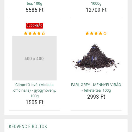
tea, 100g
1000g
5585 Ft
12709 Ft
ÚJDONSÁG
Citromfű levél (Melissa
EARL GREY - MENNYEI VIRÁG
officinalis) - gyógynövény,
- fekete tea, 100g
2993 Ft
100g
1505 Ft
KEDVENC E-BOLTOK