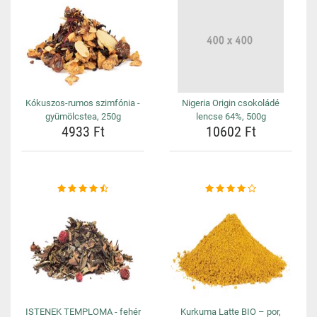
Kókuszos-rumos szimfónia -
Nigeria Origin csokoládé
gyümölcstea, 250g
lencse 64%, 500g
4933 Ft
10602 Ft
ISTENEK TEMPLOMA - fehér
Kurkuma Latte BIO – por,