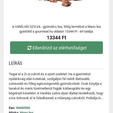
A VANÍLIÁS SZILVA - gyümölcs tea, 500g terméket a Manu tea
gyártótól a gourmeat.hu oldalon 13344 Ft - ért találja.
13344 Ft
Ellenőrizd az elérhetőséget
LEÍRÁS
Tegye el a Zi-zi cukrot és a sport szeletet. Ha a gyermekei
nyalánkság után kutatnak, szolgáljon fel nekik illatosabb,
színesebb és főleg egészségesebb gyümölcsteát. Csak kinyitja a
tasakot és máris türelmetlenül fogják körbeugrálni és egy
bögrényit követelni. A Vaníliás szilva olyan illattal rendelkezik, hogy
a kis torkosok el is feledkeznek a műanyag cukrokról. Próbálja ki...
Ean:
00680500
Márka:
Manu tea