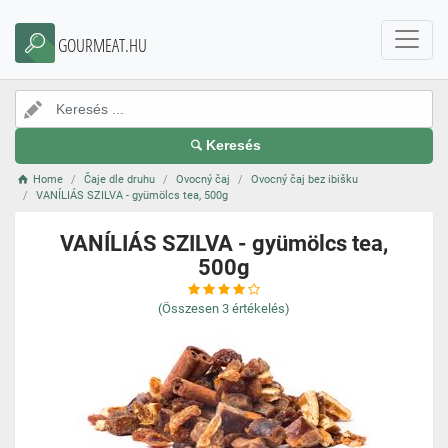
GOURMEAT.HU
Keresés
Home
Čaje dle druhu
Ovocný čaj
Ovocný čaj bez ibišku
VANÍLIÁS SZILVA - gyümölcs tea, 500g
VANÍLIÁS SZILVA - gyümölcs tea,
500g
(Összesen
3
értékelés)