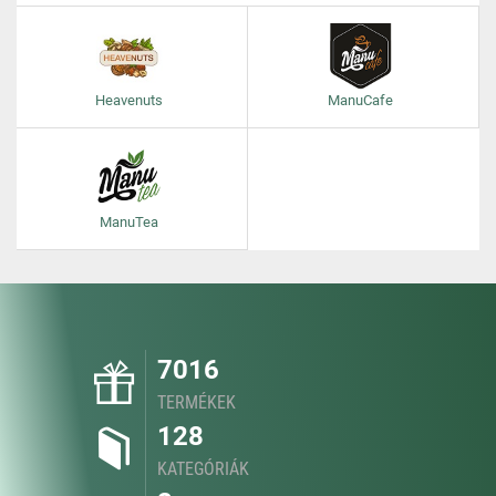
Heavenuts
ManuCafe
ManuTea
7016
TERMÉKEK
128
KATEGÓRIÁK