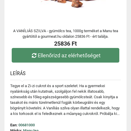
A VANÍLIÁS SZILVA - gyümölcs tea, 1000g terméket a Manu tea
gyártótól a gourmeat.hu oldalon 25836 Ft - ért találja.
25836 Ft
Ellenőrizd az elérhetőséget
LEÍRÁS
Tegye el a Zi-zi cukrot és a sport szeletet. Ha a gyermekei
nyalánkság után kutatnak, szolgáljon fel nekik illatosabb,
színesebb és főleg egészségesebb gyümölcsteát. Csak kinyitja a
tasakot és máris türelmetlenül fogják körbeugrálni és egy
bögrényit követelni. A Vaníliás szilva olyan illattal rendelkezik, hogy
a kis torkosok el is feledkeznek a műanyag cukrokról. Próbálja ki...
Ean:
00681000
Márka:
Manu tea