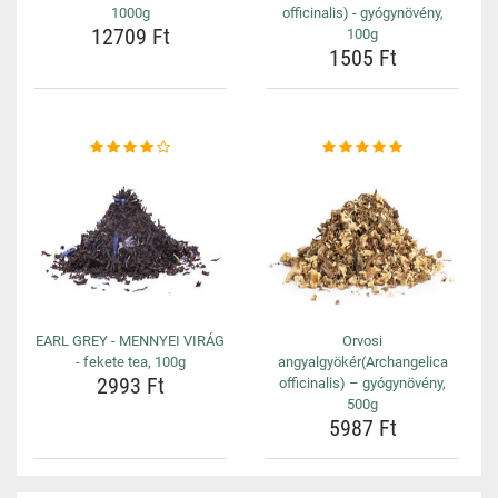
1000g
officinalis) - gyógynövény,
12709 Ft
100g
1505 Ft
EARL GREY - MENNYEI VIRÁG
Orvosi
- fekete tea, 100g
angyalgyökér(Archangelica
2993 Ft
officinalis) – gyógynövény,
500g
5987 Ft