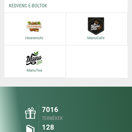
KEDVENC E-BOLTOK
Heavenuts
ManuCafe
ManuTea
7016
TERMÉKEK
128