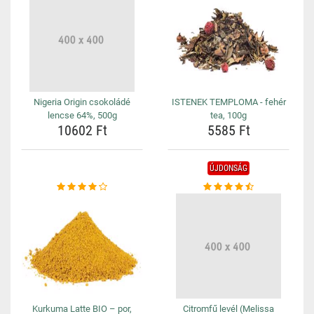
Nigeria Origin csokoládé
ISTENEK TEMPLOMA - fehér
lencse 64%, 500g
tea, 100g
10602 Ft
5585 Ft
ÚJDONSÁG
Kurkuma Latte BIO – por,
Citromfű levél (Melissa