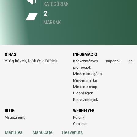
KATEGÓRIÁK
2
MÁRKÁK
O NÁS
INFORMÁCIÓ
Világ kávék, teák és diófélék
Kedvezményes kuponok és
promóciók
Minden kategória
Minden márka
Minden e-shop
Újdonságok
Kedvezmények
BLOG
WEBHELYEK
Magazinunk
Rólunk
Cookies
ManuTea
ManuCafe
Heavenuts