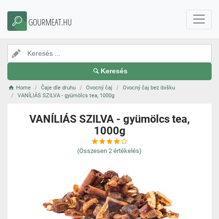
GOURMEAT.HU
Keresés
Home
Čaje dle druhu
Ovocný čaj
Ovocný čaj bez ibišku
VANÍLIÁS SZILVA - gyümölcs tea, 1000g
VANÍLIÁS SZILVA - gyümölcs tea,
1000g
(Összesen
2
értékelés)