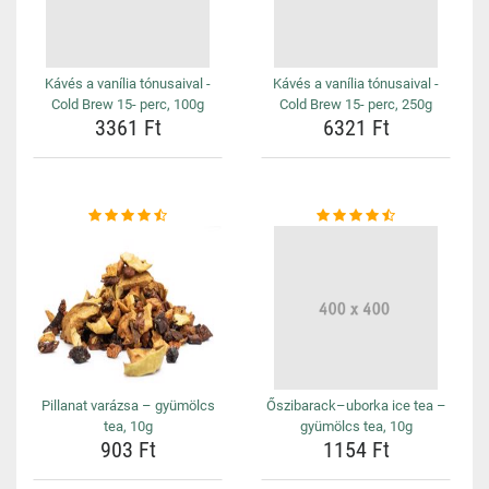
Kávés a vanília tónusaival -
Kávés a vanília tónusaival -
Cold Brew 15- perc, 100g
Cold Brew 15- perc, 250g
3361 Ft
6321 Ft
Pillanat varázsa – gyümölcs
Őszibarack–uborka ice tea –
tea, 10g
gyümölcs tea, 10g
903 Ft
1154 Ft