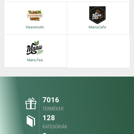
Heavenuts
ManuCafe
ManuTea
7016
TERMÉKEK
128
KATEGÓRIÁK