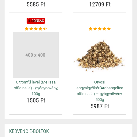
5585 Ft
12709 Ft
ÚJDONSÁG
Citromfű levél (Melissa
Orvosi
officinalis) - gyógynövény,
angyalgyökér(Archangelica
100g
officinalis) – gyógynövény,
1505 Ft
500g
5987 Ft
KEDVENC E-BOLTOK