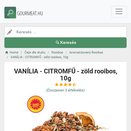
GOURMEAT.HU
Keresés
Home
Čaje dle druhu
Rooibos
Aromatizovaný Rooibos
VANÍLIA - CITROMFŰ - zöld rooibos, 10g
VANÍLIA - CITROMFŰ - zöld rooibos,
10g
(Összesen
3
értékelés)