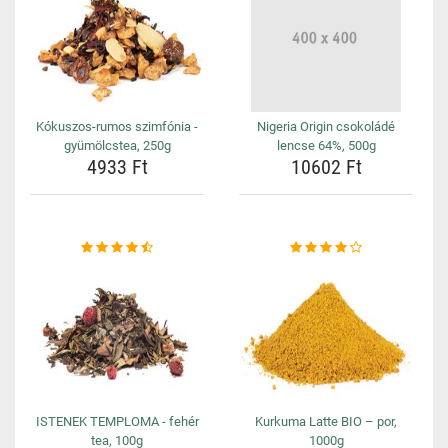
Kókuszos-rumos szimfónia -
Nigeria Origin csokoládé
gyümölcstea, 250g
lencse 64%, 500g
4933 Ft
10602 Ft
ISTENEK TEMPLOMA - fehér
Kurkuma Latte BIO – por,
tea, 100g
1000g