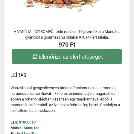
A VANÍLIA - CITROMFŰ - zöld rooibos, 10g terméket a Manu tea
gyártótól a gourmeat.hu oldalon 970 Ft - ért találja.
970 Ft
Ellenőrizd az elérhetőséget
LEÍRÁS
Visszafogott gyógynövényes tánca a Rooibos-nak a citrommal,
naranccsal és vaníliával... Fél órás pihenést adjon magának és
ebben a rohanó világban készítsen egy teáskannával ebből a
mámorító illatú teából. Az íze tiszta örömöt fog hozni. Gondoljon a
szeretteire és álmodozzon.
Ean:
01860010
Márka:
Manu tea
Eladó:
ManuTea