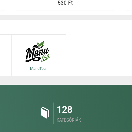
530 Ft
ManuTea
128
KATEGÓRIÁK