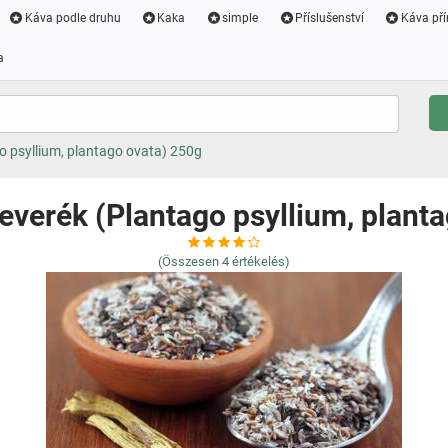
Káva podle druhu
Kaka
simple
Příslušenství
Káva pří
a
o psyllium, plantago ovata) 250g
everék (Plantago psyllium, plant
(Összesen
4
értékelés)