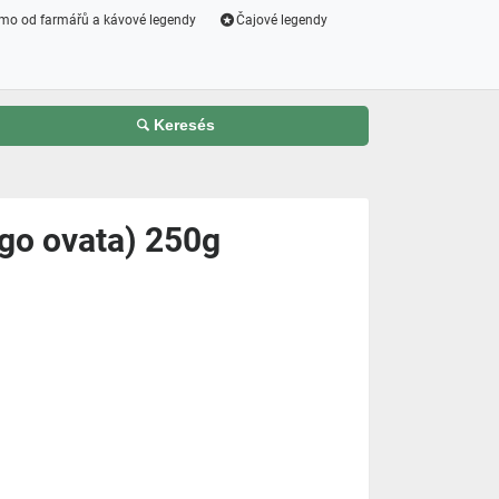
mo od farmářů a kávové legendy
Čajové legendy
Keresés
ago ovata) 250g