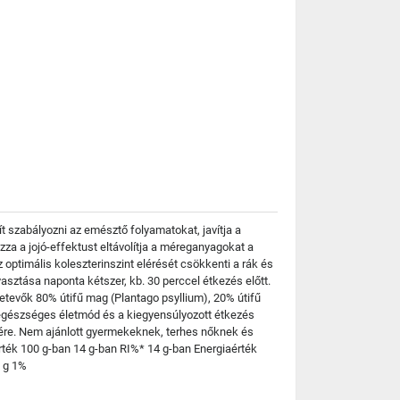
t szabályozni az emésztő folyamatokat, javítja a
zza a jojó-effektust eltávolítja a méreganyagokat a
z optimális koleszterinszint elérését csökkenti a rák és
sztása naponta kétszer, kb. 30 perccel étkezés előtt.
szetevők 80% útifű mag (Plantago psyllium), 20% útifű
 egészséges életmód és a kiegyensúlyozott étkezés
jére. Nem ajánlott gyermekeknek, terhes nőknek és
rték 100 g-ban 14 g-ban RI%* 14 g-ban Energiaérték
7 g 1%