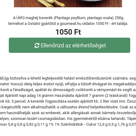
A Útifű maghéj keverék (Plantago psyllium, plantago ovata) 250g
terméket a Ostatní gyártótól a gourmeat.hu oldalon 1050 Ft - ért találja.
1050 Ft
Ellenőrizd az elérhetőséget
ll,így biztosítva a lehető legteljesebb hatást emésztőrendszerünk számára. segí
t: hosszú ideig teljes érzést nyújt, elfojtja a túlzott étvágyat és megakadályo
ökkenti a fáradtságot, apátiát és álmosságot) csökkenti a vérnyomást és segíti a
at Ajánlott napi adag 14 gramm Használata Ajánlott 7 gramm (2 teáskanál) fogya
nk kb. 5 percet. A keverék fogyasztása esetén ajánlott kb. 2 liter vizet inni. Ös
-kiegészítők nem alkalmazhatók a változatos étrend helyettesítésére. Csak az
k Nem használhatják azok az emberek, akik allergiásak annak bármely összetevő
helyen, szorosan lezárt csomagolásban. Kis gyermekektől elzárva tartandó. Tápé
írsav 5,8 g 0,8 g 0,82 g 0,11 g 1% 1% Szénhidrátok - Cukor 12,6 g 0,5 g 1,76 g 0,0