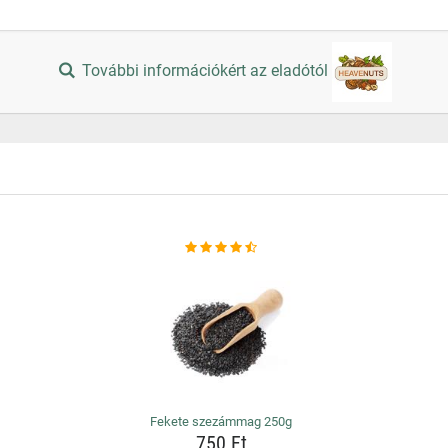
További információkért az eladótól
Fekete szezámmag 250g
750 Ft