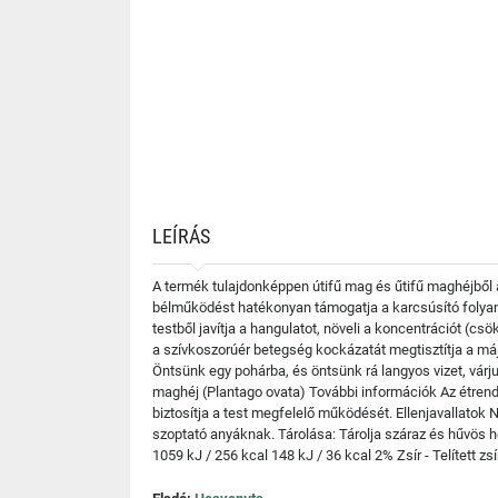
LEÍRÁS
A termék tulajdonképpen útifű mag és űtifű maghéjből á
bélműködést hatékonyan támogatja a karcsúsító folyamato
testből javítja a hangulatot, növeli a koncentrációt (cs
a szívkoszorúér betegség kockázatát megtisztítja a máj
Öntsünk egy pohárba, és öntsünk rá langyos vizet, várju
maghéj (Plantago ovata) További információk Az étrend
biztosítja a test megfelelő működését. Ellenjavallato
szoptató anyáknak. Tárolása: Tárolja száraz és hűvös 
1059 kJ / 256 kcal 148 kJ / 36 kcal 2% Zsír - Telített zs