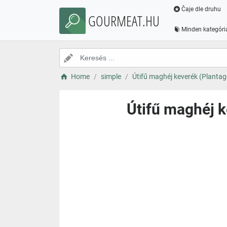
Čaje dle druhu
GOURMEAT.HU
Minden kategóri
Home
simple
Útifű maghéj keverék (Plantag
Útifű maghéj k