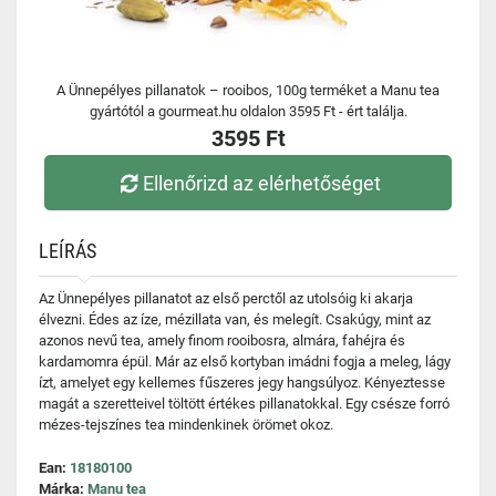
A Ünnepélyes pillanatok – rooibos, 100g terméket a Manu tea
gyártótól a gourmeat.hu oldalon 3595 Ft - ért találja.
3595 Ft
Ellenőrizd az elérhetőséget
LEÍRÁS
Az Ünnepélyes pillanatot az első perctől az utolsóig ki akarja
élvezni. Édes az íze, mézillata van, és melegít. Csakúgy, mint az
azonos nevű tea, amely finom rooibosra, almára, fahéjra és
kardamomra épül. Már az első kortyban imádni fogja a meleg, lágy
ízt, amelyet egy kellemes fűszeres jegy hangsúlyoz. Kényeztesse
magát a szeretteivel töltött értékes pillanatokkal. Egy csésze forró
mézes-tejszínes tea mindenkinek örömet okoz.
Ean:
18180100
Márka:
Manu tea