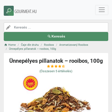
GOURMEAT.HU
Keresés
Home
Čaje dle druhu
Rooibos
Aromatizovaný Rooibos
Ünnepélyes pillanatok – rooibos, 100g
Ünnepélyes pillanatok – rooibos, 100g
(Összesen
5
értékelés)