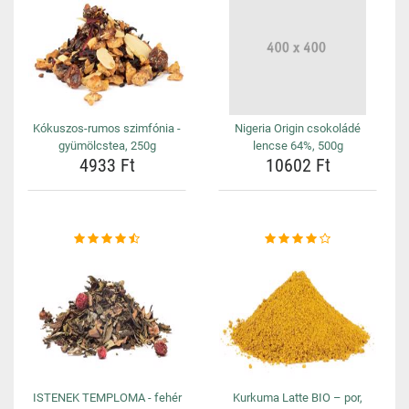
Kókuszos-rumos szimfónia -
Nigeria Origin csokoládé
gyümölcstea, 250g
lencse 64%, 500g
4933 Ft
10602 Ft
ISTENEK TEMPLOMA - fehér
Kurkuma Latte BIO – por,