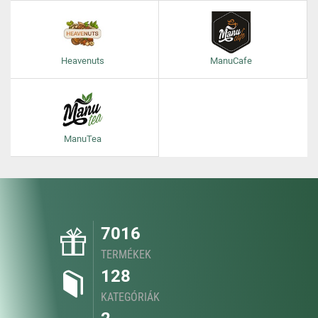
Heavenuts
ManuCafe
ManuTea
7016
TERMÉKEK
128
KATEGÓRIÁK