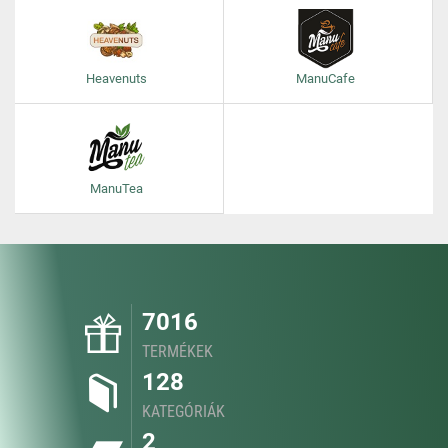
Heavenuts
ManuCafe
ManuTea
7016
TERMÉKEK
128
KATEGÓRIÁK
2