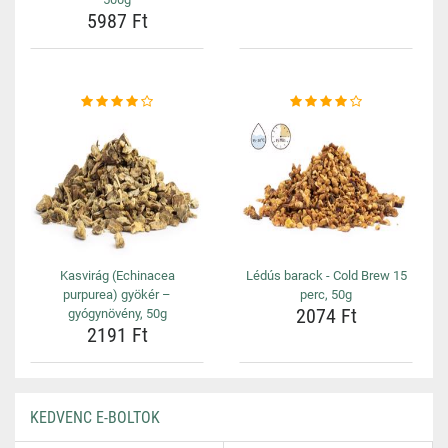
5987 Ft
Kasvirág (Echinacea
Lédús barack - Cold Brew 15
purpurea) gyökér –
perc, 50g
2074 Ft
gyógynövény, 50g
2191 Ft
KEDVENC E-BOLTOK