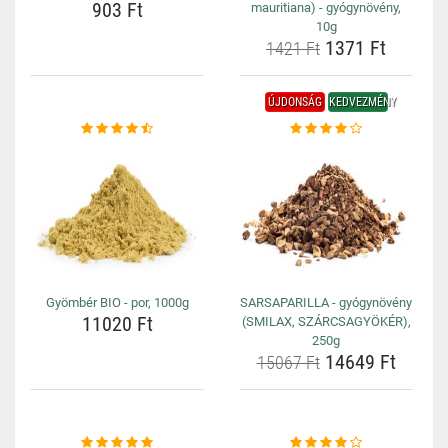
903 Ft
mauritiana) - gyógynövény,
10g
1371 Ft
1421 Ft
ÚJDONSÁG
KEDVEZMÉNY
Gyömbér BIO - por, 1000g
SARSAPARILLA - gyógynövény
11020 Ft
(SMILAX, SZÁRCSAGYÖKÉR),
250g
14649 Ft
15067 Ft