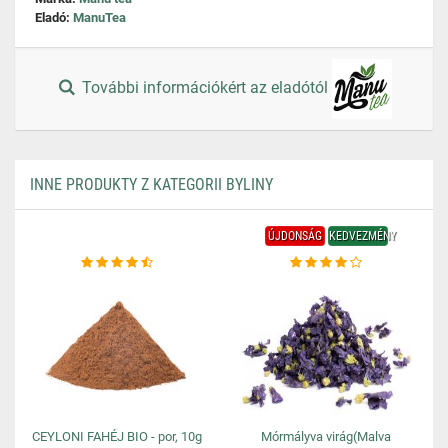
Eladó:
ManuTea
További információkért az eladótól
INNE PRODUKTY Z KATEGORII BYLINY
ÚJDONSÁG
KEDVEZMÉNY
CEYLONI FAHÉJ BIO - por, 10g
Mórmályva virág(Malva