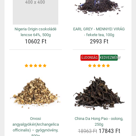
Nigeria Origin csokoládé
EARL GREY - MENNYEI VIRÁG
lencse 64%, 500g
- fekete tea, 100g
10602 Ft
2993 Ft
ÚJDONSÁG
KEDVEZMÉNY
Orvosi
China Da Hong Pao - oolong,
angyalgyökér(Archangelica
250g
17843 Ft
officinalis) – gyógynövény,
18963 Ft
500g