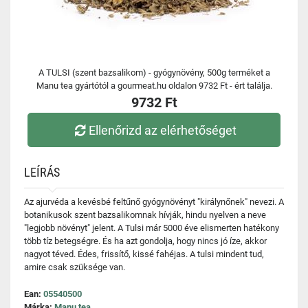
A TULSI (szent bazsalikom) - gyógynövény, 500g terméket a
Manu tea gyártótól a gourmeat.hu oldalon 9732 Ft - ért találja.
9732 Ft
Ellenőrizd az elérhetőséget
LEÍRÁS
Az ajurvéda a kevésbé feltűnő gyógynövényt "királynőnek" nevezi. A
botanikusok szent bazsalikomnak hívják, hindu nyelven a neve
"legjobb növényt" jelent. A Tulsi már 5000 éve elismerten hatékony
több tíz betegségre. És ha azt gondolja, hogy nincs jó íze, akkor
nagyot téved. Édes, frissítő, kissé fahéjas. A tulsi mindent tud,
amire csak szüksége van.
Ean:
05540500
Márka:
Manu tea