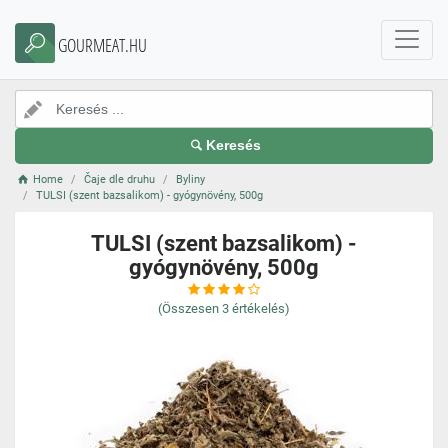
GOURMEAT.HU
Keresés
Home
Čaje dle druhu
Byliny
TULSI (szent bazsalikom) - gyógynövény, 500g
TULSI (szent bazsalikom) -
gyógynövény, 500g
(Összesen
3
értékelés)