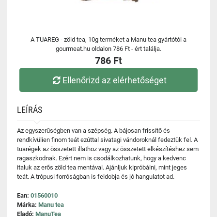
A TUAREG - zöld tea, 10g terméket a Manu tea gyártótól a
gourmeat.hu oldalon 786 Ft - ért találja.
786 Ft
Ellenőrizd az elérhetőséget
LEÍRÁS
Az egyszerűségben van a szépség. A bájosan frissítő és
rendkívülien finom teát ezúttal sivatagi vándoroknál fedeztük fel. A
tuarégek az összetett illathoz vagy az összetett elkészítéshez sem
ragaszkodnak. Ezért nem is csodálkozhatunk, hogy a kedvenc
italuk az erős zöld tea mentával. Ajánljuk kipróbálni, mint jeges
teát. A trópusi forróságban is feldobja és jó hangulatot ad.
Ean:
01560010
Márka:
Manu tea
Eladó:
ManuTea