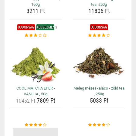
100g
tea, 250g
3211 Ft
11806 Ft
ÚJDONSÁG
KEDVEZMÉNY
ÚJDONSÁG
COOL MATCHA EPER -
Meleg mézeskalács - zöld tea
VANÍLIA , 50g
, 250g
7809 Ft
5033 Ft
10452 Ft