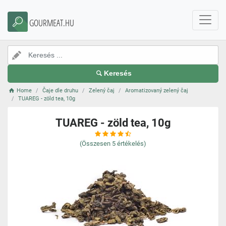
GOURMEAT.HU
Keresés
Home
Čaje dle druhu
Zelený čaj
Aromatizovaný zelený čaj
TUAREG - zöld tea, 10g
TUAREG - zöld tea, 10g
(Összesen
5
értékelés)