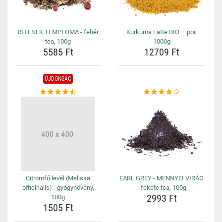
ISTENEK TEMPLOMA - fehér
Kurkuma Latte BIO – por,
tea, 100g
1000g
5585 Ft
12709 Ft
ÚJDONSÁG
Citromfű levél (Melissa
EARL GREY - MENNYEI VIRÁG
officinalis) - gyógynövény,
- fekete tea, 100g
2993 Ft
100g
1505 Ft