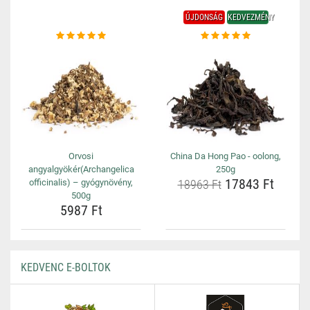
ÚJDONSÁG
KEDVEZMÉNY
Orvosi
China Da Hong Pao - oolong,
angyalgyökér(Archangelica
250g
17843 Ft
officinalis) – gyógynövény,
18963 Ft
500g
5987 Ft
KEDVENC E-BOLTOK