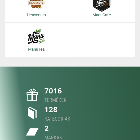
Heavenuts
ManuCafe
ManuTea
7016
TERMÉKEK
128
KATEGÓRIÁK
2
MÁRKÁK