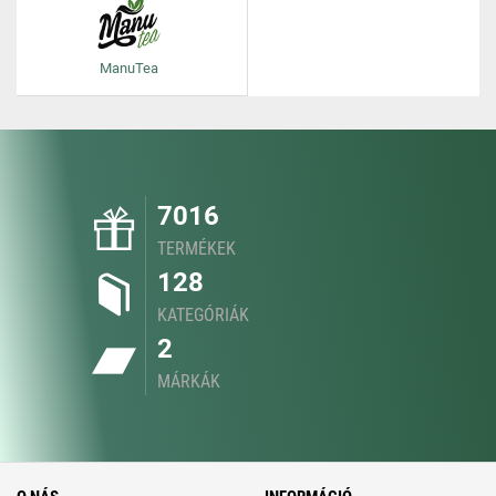
ManuTea
7016
TERMÉKEK
128
KATEGÓRIÁK
2
MÁRKÁK