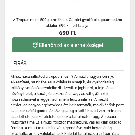
A Trópusi müzli 500g terméket a Ostatní gyártótól a gourmeat.hu
oldalon 690 Ft - ért találja.
690 Ft
Ellenőrizd az elérhetőséget
LEÍRÁS
Mihez használhatod a trópusi müzlit? A müzlit nagyon könnyű
elkészíteni, munkába és iskolába is vihetjük, és gyakorlatilag
milliónyi variációja rendelkezik. Ízesíti a joghurtot, a tejet és a
növényi tejet, a kását, és szezonális vagy aszalt gyümölcs
hozzáadásával a reggeli soha nem lesz unalmas. A müzlit
eredetileg nagyon egészséges ételnek tartották, majd később pont
az ellenkezőjét gondolták. Az igazság a kettő között van - minden
az adott étel összetételétől és cukortartalmától függ. A trópusi
müzli tartalma Ez a müzli foszfor, magnézium, vas és cink gazdag
forrása. A müzli rossz hírnevét a granolával való hasonlóság
okozhatja, amely valójában sok kalóriát tartalmaz, a zsírban és a