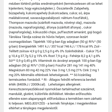
mézben történő pirítás eredményeként (természetesen ott se lehet
kijelenteni, hogy egészségtelen.). Összetevők Zabpehely,
búzapehely, kukoricapehely (kukoricadara, cukor, só, árpa
malátakivonat, savasságszabályozó: nátrium-foszfátok),
Thompson mazsola (szárított mazsola, növényi olaj), mazsola
(mazsola, napraforgóolaj), áfonya (szárított áfonya) , cukor
(napraforgóolaj), kókuszdió chips, puffasztott amaránt, goji bogyó
Tárolása Tárolja száraz és hűvös helyen, szorosan lezárt
csomagolásban. Tápérték 100 g-ban Egy adagban (50 g) RI%* (50
g-ban) Energiaérték 1491 kJ / 357 kcal 746 kJ / 178 kcal 9% Zsír -
Telített zsírsav 4,9 g 0 g 2,5 g 0 g 4% 0% Szénhidrátok - Cukor 75,4
g 10,4 g 37,7g 5,2 g 15% 6% Rost 7,9 g 4 g - Fehérje 8,2 g 4,1 g 8%
Só** 0,9 g 0,45 g 8% Vitaminok és ásványi anyagok 100 g-ban Egy
adagban (50 g) RI%* (100 g-ban) Foszfor 281 mg 141 mg 40%
Magnézium 83 mg 42 mg 22% Vas 3 mg 1,5 mg 21% Cink 2 mg 1
mg 20% Minimális eltérések lehetségesek. ** Só kizárólag
természetes forrásból. * RI - Átlagos felnőtt referencia beviteli
érték (8400kJ / 2000kcal). Lehetséges allergének:
Keresztszennyeződéssel nyomokban tartalmazhat szezámot,
mandulát, glutént, különféle dióféléket. Minden erőfeszítés
ellenére ezen alapanyagok előfordulása a termékben nem zárható
ki teljesen. MEGJEGYZÉS - a termék fényképe / megjelenítése
eltérhet a tényleges megjelenéstől.