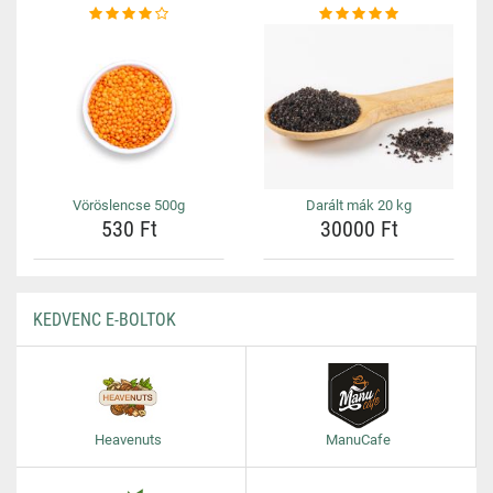
Vöröslencse 500g
Darált mák 20 kg
530 Ft
30000 Ft
KEDVENC E-BOLTOK
Heavenuts
ManuCafe