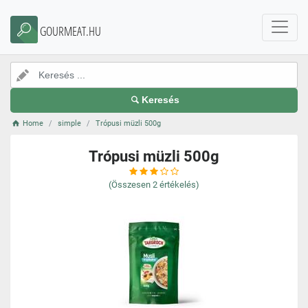
GOURMEAT.HU
Keresés
Home
simple
Trópusi müzli 500g
Trópusi müzli 500g
(Összesen
2
értékelés)