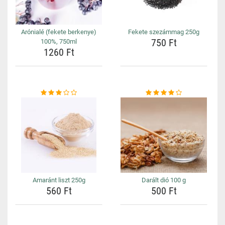
Arónialé (fekete berkenye)
Fekete szezámmag 250g
750 Ft
100%, 750ml
1260 Ft
Amaránt liszt 250g
Darált dió 100 g
560 Ft
500 Ft